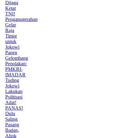
Dijaga
Ketat
TNI!
Penganugerahan
Gelar
Raja
Timor
untuk
Jokowi
Panen
Gelombang
Penolakan:
PMKRI-
IMADAR
Tuding
Jokowi
Lakukan
Politisasi
Adat!
PANAS!
Dulu
Saling
Pasang
Badan,
Ahok