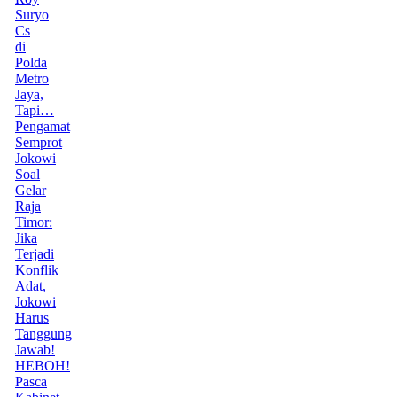
Suryo
Cs
di
Polda
Metro
Jaya,
Tapi…
Pengamat
Semprot
Jokowi
Soal
Gelar
Raja
Timor:
Jika
Terjadi
Konflik
Adat,
Jokowi
Harus
Tanggung
Jawab!
HEBOH!
Pasca