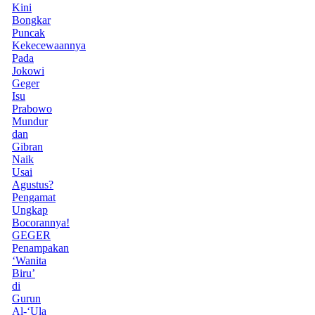
Kini
Bongkar
Puncak
Kekecewaannya
Pada
Jokowi
Geger
Isu
Prabowo
Mundur
dan
Gibran
Naik
Usai
Agustus?
Pengamat
Ungkap
Bocorannya!
GEGER
Penampakan
‘Wanita
Biru’
di
Gurun
Al-‘Ula