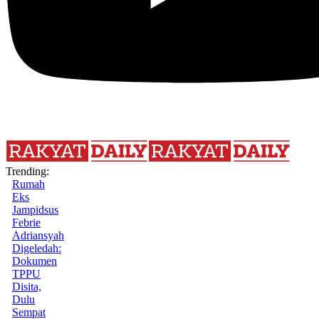
Trending:
Rumah
Eks
Jampidsus
Febrie
Adriansyah
Digeledah:
Dokumen
TPPU
Disita,
Dulu
Sempat