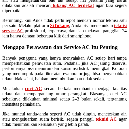
air, atau mengeluarkan bau tak sedap, hal pertama yang harus
dilakukan adalah mencari
tukang AC terdekat
agar bisa segera
diperbaiki.
Beruntung, kini Anda tidak perlu repot mencari nomor teknisi satu
per satu. Melalui platform
SiTukang
, Anda bisa menemukan
teknisi
service AC
profesional, terpercaya, dan siap melayani panggilan 24
jam hanya dengan beberapa klik dari smartphone.
Mengapa Perawatan dan Service AC Itu Penting
Banyak pengguna yang hanya menyalakan AC setiap hari tanpa
memperhatikan perawatan rutin. Padahal, jika AC jarang diservis,
performanya bisa menurun dan konsumsi listrik meningkat. Kotoran
yang menumpuk pada filter atau evaporator juga bisa menyebabkan
udara tidak sehat, bahkan menimbulkan bau tidak sedap.
Melakukan
cuci AC
secara berkala membantu menjaga kualitas
udara dan memperpanjang umur perangkat. Biasanya, cuci AC
sebaiknya dilakukan minimal setiap 2–3 bulan sekali, tergantung
intensitas pemakaian.
Jika muncul tanda-tanda seperti AC tidak dingin, meneteskan air,
atau mengeluarkan suara berisik, segera panggil
teknisi AC
agar
tidak menimbulkan kerusakan yang lebih parah.