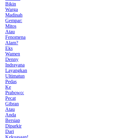
Bikin
Warga
Madinah
Gempar:
Mitos
Atau
Fenomena
Alam?
Eks
Wamen
Denny
Indrayana
Layangkan
Ultimatun
Pedas
Ke
Prabowo:
Pecat
Gibran
Atau
Anda
Bersiap
Diparkir
Dari
Kekuasaan!