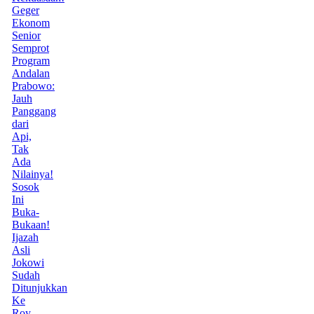
Geger
Ekonom
Senior
Semprot
Program
Andalan
Prabowo:
Jauh
Panggang
dari
Api,
Tak
Ada
Nilainya!
Sosok
Ini
Buka-
Bukaan!
Ijazah
Asli
Jokowi
Sudah
Ditunjukkan
Ke
Roy