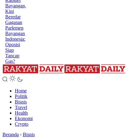
Kabinet
Bayangan,
Kini
Beredar
Gagasan
Parlemen
Bayangan
Indonesia:
Oposisi
Siap
Tancap
Gas?
Home
Politik
Bisnis
Travel
Health
Ekonomi
Crypto
Beranda
›
Bisnis