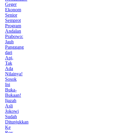
Geger
Ekonom
Senior
Semprot
Program
Andalan
Prabowo:
Jauh
Panggang
dari
Api,
Tak
Ada
Nilainya!
Sosok
Ini
Buka-
Bukaan!
Ijazah
Asli
Jokowi
Sudah
Ditunjukkan
Ke
Roy