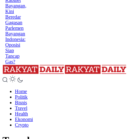
Kabinet
Bayangan,
Kini
Beredar
Gagasan
Parlemen
Bayangan
Indonesia:
Oposisi
Siap
Tancap
Gas?
Home
Politik
Bisnis
Travel
Health
Ekonomi
Crypto