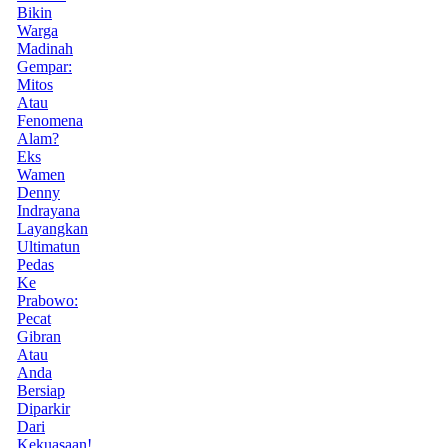
Bikin
Warga
Madinah
Gempar:
Mitos
Atau
Fenomena
Alam?
Eks
Wamen
Denny
Indrayana
Layangkan
Ultimatun
Pedas
Ke
Prabowo:
Pecat
Gibran
Atau
Anda
Bersiap
Diparkir
Dari
Kekuasaan!