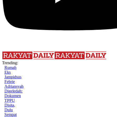
Trending:
Rumah
Eks
Jampidsus
Febrie
Adriansyah
Digeledah:
Dokumen
TPPU
Disita,
Dulu
Sempat