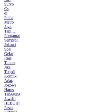
Suryo
Cs
di
Polda
Metro
Jaya,
Tapi…
Pengamat
Semprot
Jokowi
Soal
Gelar
Raja
Timor:
Jika
Terjadi
Konflik
Adat,
Jokowi
Harus
Tanggung
Jawab!
HEBOH!
Pasca