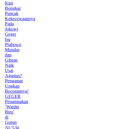
Kini
Bongkar
Puncak
Kekecewaannya
Pada
Jokowi
Geger
Isu
Prabowo
Mundur
dan
Gibran
Naik
Usai
Agustus?
Pengamat
Ungkap
Bocorannya!
GEGER
Penampakan
‘Wanita
Biru’
di
Gurun
Al-‘Ula