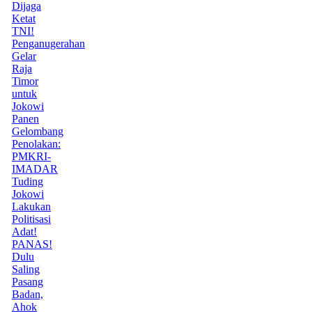
Dijaga
Ketat
TNI!
Penganugerahan
Gelar
Raja
Timor
untuk
Jokowi
Panen
Gelombang
Penolakan:
PMKRI-
IMADAR
Tuding
Jokowi
Lakukan
Politisasi
Adat!
PANAS!
Dulu
Saling
Pasang
Badan,
Ahok