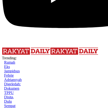
Trending:
Rumah
Eks
Jampidsus
Febrie
Adriansyah
Digeledah:
Dokumen
TPPU
Disita,
Dulu
Sempat