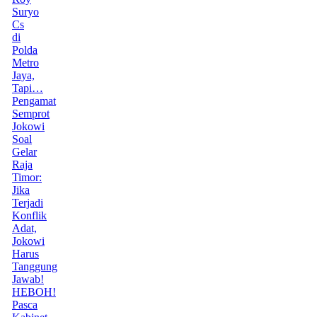
Suryo
Cs
di
Polda
Metro
Jaya,
Tapi…
Pengamat
Semprot
Jokowi
Soal
Gelar
Raja
Timor:
Jika
Terjadi
Konflik
Adat,
Jokowi
Harus
Tanggung
Jawab!
HEBOH!
Pasca