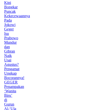
Kini
Bongkar
Puncak
Kekecewaannya
Pada
Jokowi
Geger
Isu
Prabowo
Mundur
dan
Gibran
Naik
Usai
Agustus?
Pengamat
Ungkap
Bocorannya!
GEGER
Penampakan
‘Wanita
Biru’
di
Gurun
Al-‘Ula