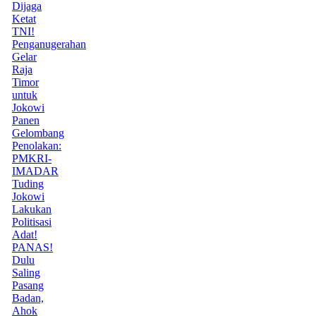
Dijaga
Ketat
TNI!
Penganugerahan
Gelar
Raja
Timor
untuk
Jokowi
Panen
Gelombang
Penolakan:
PMKRI-
IMADAR
Tuding
Jokowi
Lakukan
Politisasi
Adat!
PANAS!
Dulu
Saling
Pasang
Badan,
Ahok