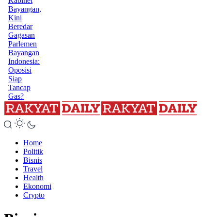
Kabinet
Bayangan,
Kini
Beredar
Gagasan
Parlemen
Bayangan
Indonesia:
Oposisi
Siap
Tancap
Gas?
Home
Politik
Bisnis
Travel
Health
Ekonomi
Crypto