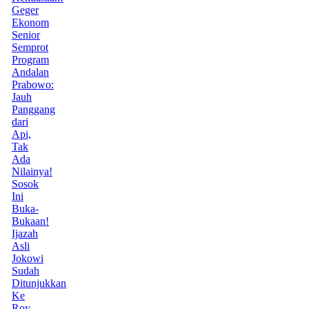
Geger
Ekonom
Senior
Semprot
Program
Andalan
Prabowo:
Jauh
Panggang
dari
Api,
Tak
Ada
Nilainya!
Sosok
Ini
Buka-
Bukaan!
Ijazah
Asli
Jokowi
Sudah
Ditunjukkan
Ke
Roy