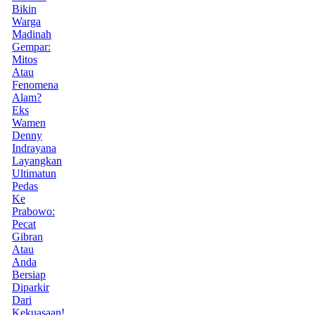
Bikin
Warga
Madinah
Gempar:
Mitos
Atau
Fenomena
Alam?
Eks
Wamen
Denny
Indrayana
Layangkan
Ultimatun
Pedas
Ke
Prabowo:
Pecat
Gibran
Atau
Anda
Bersiap
Diparkir
Dari
Kekuasaan!