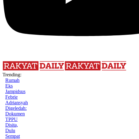
Trending:
Rumah
Eks
Jampidsus
Febrie
Adriansyah
Digeledah:
Dokumen
TPPU
Disita,
Dulu
Sempat