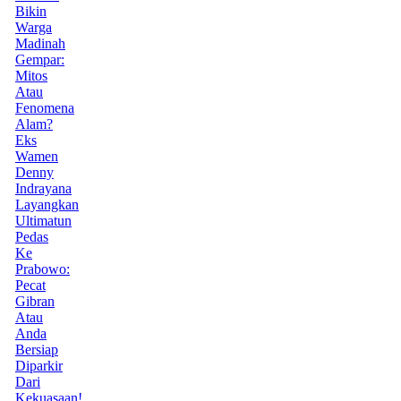
Bikin
Warga
Madinah
Gempar:
Mitos
Atau
Fenomena
Alam?
Eks
Wamen
Denny
Indrayana
Layangkan
Ultimatun
Pedas
Ke
Prabowo:
Pecat
Gibran
Atau
Anda
Bersiap
Diparkir
Dari
Kekuasaan!