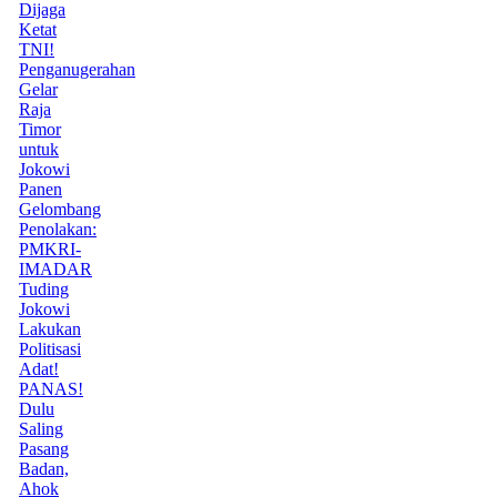
Dijaga
Ketat
TNI!
Penganugerahan
Gelar
Raja
Timor
untuk
Jokowi
Panen
Gelombang
Penolakan:
PMKRI-
IMADAR
Tuding
Jokowi
Lakukan
Politisasi
Adat!
PANAS!
Dulu
Saling
Pasang
Badan,
Ahok