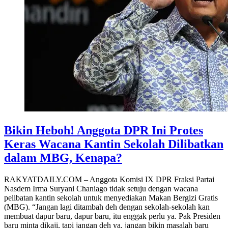
Bikin Heboh! Anggota DPR Ini Protes
Keras Wacana Kantin Sekolah Dilibatkan
dalam MBG, Kenapa?
RAKYATDAILY.COM – Anggota Komisi IX DPR Fraksi Partai
Nasdem Irma Suryani Chaniago tidak setuju dengan wacana
pelibatan kantin sekolah untuk menyediakan Makan Bergizi Gratis
(MBG). “Jangan lagi ditambah deh dengan sekolah-sekolah kan
membuat dapur baru, dapur baru, itu enggak perlu ya. Pak Presiden
baru minta dikaji, tapi jangan deh ya, jangan bikin masalah baru