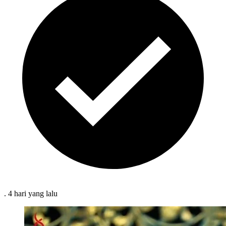
.
4 hari
yang lalu