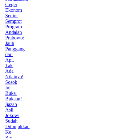
Geger
Ekonom
Senior
Semprot
Program
Andalan
Prabowo:
Jauh
Panggang
dari
Api,
Tak
Ada
Nilainya!
Sosok
Ini
Buka-
Bukaan!
Ijazah
Asli
Jokowi
Sudah
Ditunjukkan
Ke
Roy