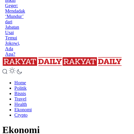
Bikin
Geger:
Mendadak
‘Mundur’
dari
Jabatan
Usai
Temui
Jokowi,
Ada
Apa?
Home
Politik
Bisnis
Travel
Health
Ekonomi
Crypto
Ekonomi