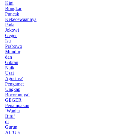
Kini
Bongkar
Puncak
Kekecewaannya
Pada
Jokowi
Geger
Isu
Prabowo
Mundur
dan
Gibran
Naik
Usai
Agustus?
Pengamat
Ungkap
Bocorannya!
GEGER
Penampakan
‘Wanita
Biru’
di
Gurun
Al-‘Ula