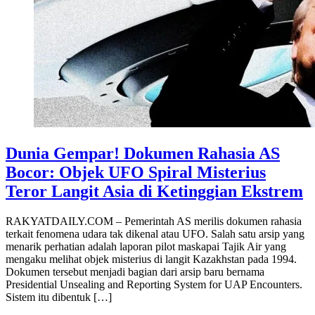
Dunia Gempar! Dokumen Rahasia AS
Bocor: Objek UFO Spiral Misterius
Teror Langit Asia di Ketinggian Ekstrem
RAKYATDAILY.COM – Pemerintah AS merilis dokumen rahasia
terkait fenomena udara tak dikenal atau UFO. Salah satu arsip yang
menarik perhatian adalah laporan pilot maskapai Tajik Air yang
mengaku melihat objek misterius di langit Kazakhstan pada 1994.
Dokumen tersebut menjadi bagian dari arsip baru bernama
Presidential Unsealing and Reporting System for UAP Encounters.
Sistem itu dibentuk […]