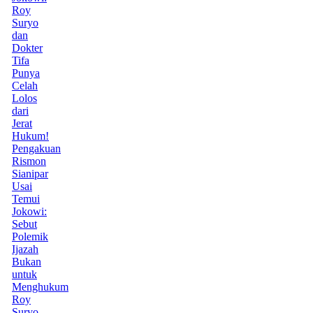
Roy
Suryo
dan
Dokter
Tifa
Punya
Celah
Lolos
dari
Jerat
Hukum!
Pengakuan
Rismon
Sianipar
Usai
Temui
Jokowi:
Sebut
Polemik
Ijazah
Bukan
untuk
Menghukum
Roy
Suryo