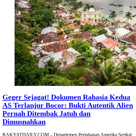
Geger Sejagat! Dokumen Rahasia Kedua
AS Terlanjur Bocor: Bukti Autentik Alien
Pernah Ditembak Jatuh dan
Dimusnahkan
RAKYATDAILY.COM – Departemen Pertahanan Amerika Serikat