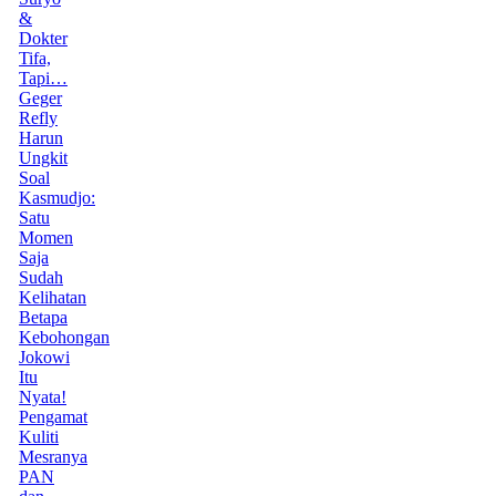
&
Dokter
Tifa,
Tapi…
Geger
Refly
Harun
Ungkit
Soal
Kasmudjo:
Satu
Momen
Saja
Sudah
Kelihatan
Betapa
Kebohongan
Jokowi
Itu
Nyata!
Pengamat
Kuliti
Mesranya
PAN