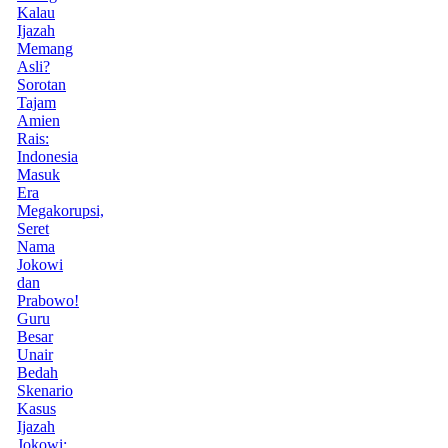
Kalau
Ijazah
Memang
Asli?
Sorotan
Tajam
Amien
Rais:
Indonesia
Masuk
Era
Megakorupsi,
Seret
Nama
Jokowi
dan
Prabowo!
Guru
Besar
Unair
Bedah
Skenario
Kasus
Ijazah
Jokowi: