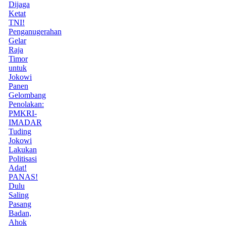
Dijaga
Ketat
TNI!
Penganugerahan
Gelar
Raja
Timor
untuk
Jokowi
Panen
Gelombang
Penolakan:
PMKRI-
IMADAR
Tuding
Jokowi
Lakukan
Politisasi
Adat!
PANAS!
Dulu
Saling
Pasang
Badan,
Ahok