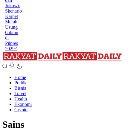
dan
Jokowi:
Skenario
Karpet
Merah
Usung
Gibran
di
Pilpres
2029?
Home
Politik
Bisnis
Travel
Health
Ekonomi
Crypto
Sains