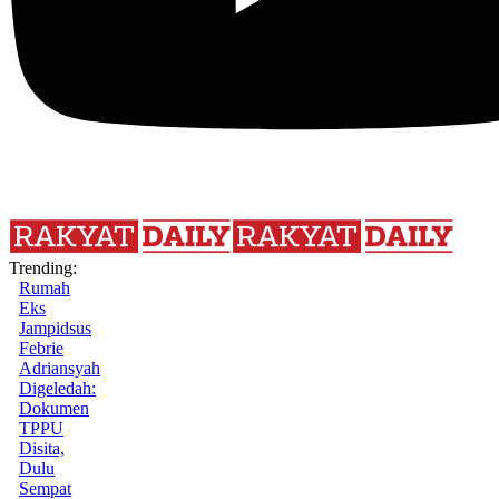
Trending:
Rumah
Eks
Jampidsus
Febrie
Adriansyah
Digeledah:
Dokumen
TPPU
Disita,
Dulu
Sempat