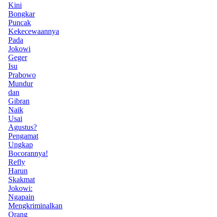
Kini
Bongkar
Puncak
Kekecewaannya
Pada
Jokowi
Geger
Isu
Prabowo
Mundur
dan
Gibran
Naik
Usai
Agustus?
Pengamat
Ungkap
Bocorannya!
Refly
Harun
Skakmat
Jokowi:
Ngapain
Mengkriminalkan
Orang