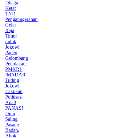
Dijaga
Ketat
TNI!
Penganugerahan
Gelar
Raja
Timor
untuk
Jokowi
Panen
Gelombang
Penolakan:
PMKRI-
IMADAR
Tuding
Jokowi
Lakukan
Politisasi
Adat!
PANAS!
Dulu
Saling
Pasang
Badan,
Ahok