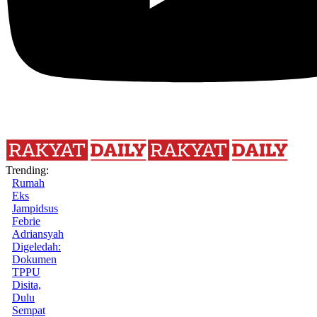
Trending:
Rumah
Eks
Jampidsus
Febrie
Adriansyah
Digeledah:
Dokumen
TPPU
Disita,
Dulu
Sempat