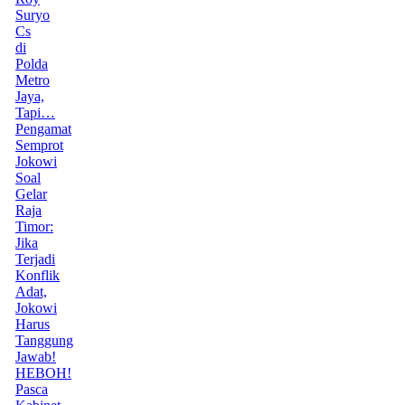
Suryo
Cs
di
Polda
Metro
Jaya,
Tapi…
Pengamat
Semprot
Jokowi
Soal
Gelar
Raja
Timor:
Jika
Terjadi
Konflik
Adat,
Jokowi
Harus
Tanggung
Jawab!
HEBOH!
Pasca