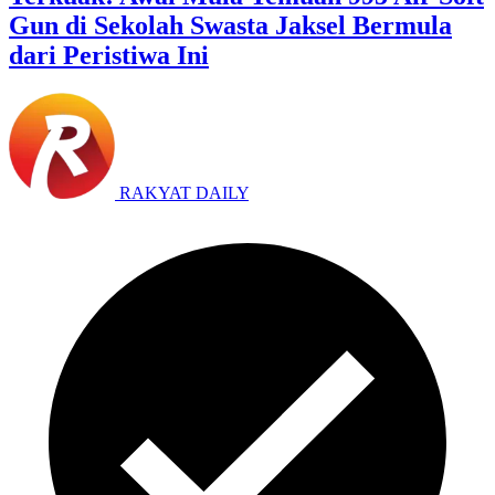
Gun di Sekolah Swasta Jaksel Bermula
dari Peristiwa Ini
RAKYAT DAILY