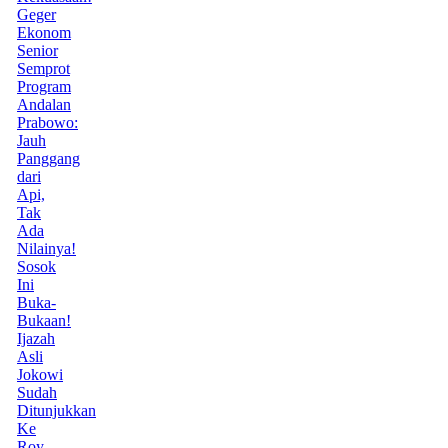
Geger
Ekonom
Senior
Semprot
Program
Andalan
Prabowo:
Jauh
Panggang
dari
Api,
Tak
Ada
Nilainya!
Sosok
Ini
Buka-
Bukaan!
Ijazah
Asli
Jokowi
Sudah
Ditunjukkan
Ke
Roy