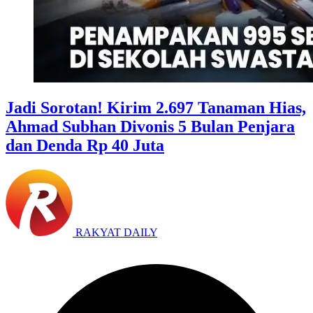
Jadi Sorotan! Kirim 2.697 Tanaman Hias,
Ahmad Subhan Divonis 5 Bulan Penjara
dan Denda Rp 40 Juta
RAKYAT DAILY