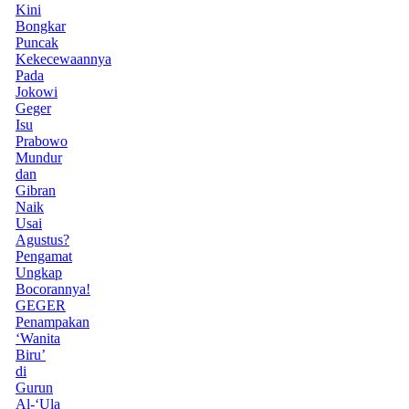
Kini
Bongkar
Puncak
Kekecewaannya
Pada
Jokowi
Geger
Isu
Prabowo
Mundur
dan
Gibran
Naik
Usai
Agustus?
Pengamat
Ungkap
Bocorannya!
GEGER
Penampakan
‘Wanita
Biru’
di
Gurun
Al-‘Ula