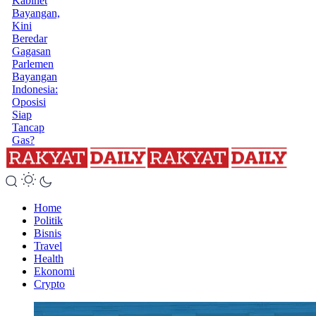
Kabinet
Bayangan,
Kini
Beredar
Gagasan
Parlemen
Bayangan
Indonesia:
Oposisi
Siap
Tancap
Gas?
Home
Politik
Bisnis
Travel
Health
Ekonomi
Crypto