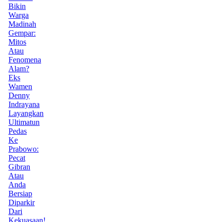
Bikin
Warga
Madinah
Gempar:
Mitos
Atau
Fenomena
Alam?
Eks
Wamen
Denny
Indrayana
Layangkan
Ultimatun
Pedas
Ke
Prabowo:
Pecat
Gibran
Atau
Anda
Bersiap
Diparkir
Dari
Kekuasaan!