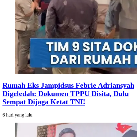
Rumah Eks Jampidsus Febrie Adriansyah
Digeledah: Dokumen TPPU Disita, Dulu
Sempat Dijaga Ketat TNI!
6 hari
yang lalu