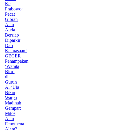
Ke
Prabowo:
Pecat
Gibran
Atau
Anda
Bersiap
Diparkir
Dari
Kekuasaan!
GEGER
Penampakan
‘Wanita
Biru’
di
Gurun
Al-‘Ula
Bikin
Warga
Madinah
Gempar:
Mitos
Atau
Fenomena
Alam?