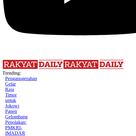
Trending:
Penganugerahan
Gelar
Raja
Timor
untuk
Jokowi
Panen
Gelombang
Penolakan:
PMKRI-
IMADAR