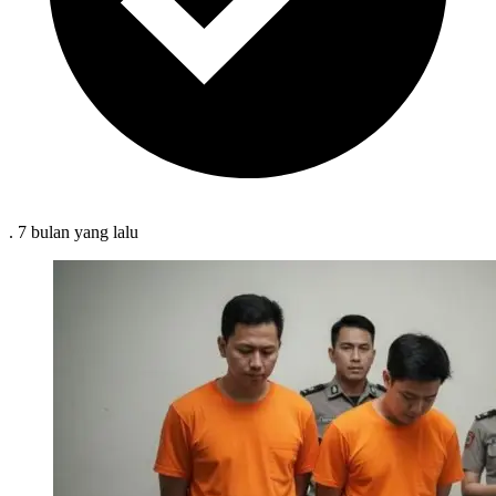
.
7 bulan
yang lalu