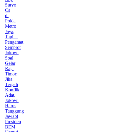
Suryo
Cs
di
Polda
Metro
Jaya,
Tapi…
Pengamat
Semprot
Jokowi
Soal
Gelar
Raja
Timor:
Jika
Terjadi
Konflik
Adat,
Jokowi
Harus
Tanggung
Jawab!
Presiden
BEM