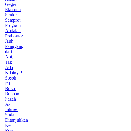
Geger
Ekonom
Senior
Semprot
Program
Andalan
Prabowo:
Jauh
Panggang
dari
Api,
Tak
Ada
Nilainya!
Sosok
Ini
Buka-
Bukaan!
Ijazah
Asli
Jokowi
Sudah
Ditunjukkan
Ke
Roy