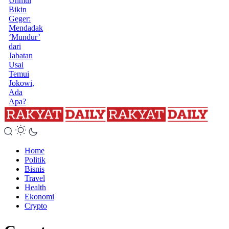
Unmul
Bikin
Geger:
Mendadak
‘Mundur’
dari
Jabatan
Usai
Temui
Jokowi,
Ada
Apa?
Home
Politik
Bisnis
Travel
Health
Ekonomi
Crypto