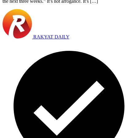
the next three weeks.” It’s not arrogance. It’s […]
RAKYAT DAILY