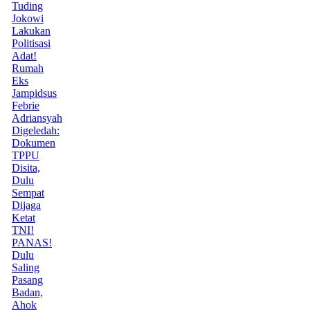
Tuding
Jokowi
Lakukan
Politisasi
Adat!
Rumah
Eks
Jampidsus
Febrie
Adriansyah
Digeledah:
Dokumen
TPPU
Disita,
Dulu
Sempat
Dijaga
Ketat
TNI!
PANAS!
Dulu
Saling
Pasang
Badan,
Ahok