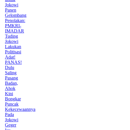
Jokowi
Panen
Gelombang
Penolakan:
PMKRI-
IMADAR
Tuding
Jokowi
Lakukan
Politisasi
Adat!
PANAS!
Dulu
Saling
Pasang
Badan,
Ahok
Kini
Bongkar
Puncak
Kekecewaannya
Pada
Jokowi
Geger