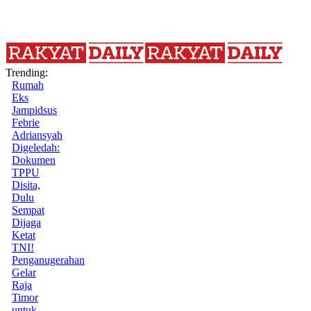
Trending:
Rumah
Eks
Jampidsus
Febrie
Adriansyah
Digeledah:
Dokumen
TPPU
Disita,
Dulu
Sempat
Dijaga
Ketat
TNI!
Penganugerahan
Gelar
Raja
Timor
untuk