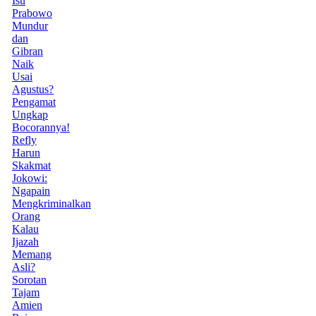
Isu
Prabowo
Mundur
dan
Gibran
Naik
Usai
Agustus?
Pengamat
Ungkap
Bocorannya!
Refly
Harun
Skakmat
Jokowi:
Ngapain
Mengkriminalkan
Orang
Kalau
Ijazah
Memang
Asli?
Sorotan
Tajam
Amien