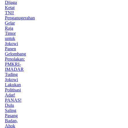
Dijaga
Ketat
TNI!
Penganugerahan
Gelar
Raja
Timor
untuk
Jokowi
Panen
Gelombang
Penolakan:
PMKRI-
IMADAR
Tuding
Jokowi
Lakukan
Politisasi
Adat!
PANAS!
Dulu
Saling
Pasang
Badan,
Ahok