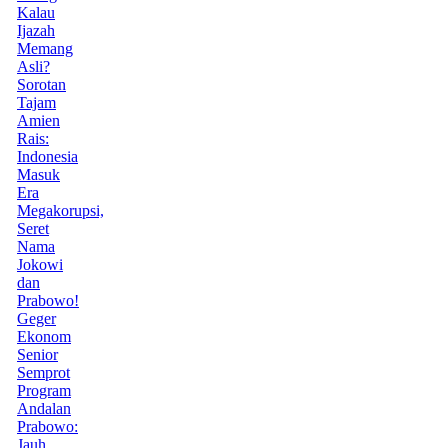
Kalau
Ijazah
Memang
Asli?
Sorotan
Tajam
Amien
Rais:
Indonesia
Masuk
Era
Megakorupsi,
Seret
Nama
Jokowi
dan
Prabowo!
Geger
Ekonom
Senior
Semprot
Program
Andalan
Prabowo:
Jauh