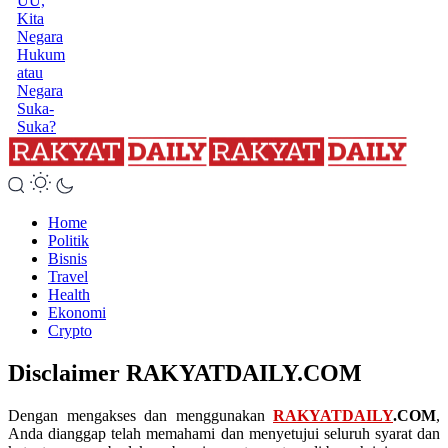
UU,
Kita
Negara
Hukum
atau
Negara
Suka-
Suka?
Home
Politik
Bisnis
Travel
Health
Ekonomi
Crypto
Disclaimer RAKYATDAILY.COM
Dengan mengakses dan menggunakan
RAKYATDAILY
.COM
,
Anda dianggap telah memahami dan menyetujui seluruh syarat dan