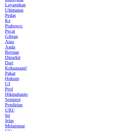
Layangkan
Ultimatun
Pedas
Ke
Prabowo:
Pecat
Gibran
Atau
Anda
Bersiap
Diparkir
Dari
Kekuasaan!
Pakar
Hukum
UI
Prof
Hikmahanto
Semprot
Pendirian
URI:
Ini
Jelas
Melanggar