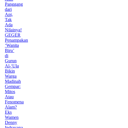
Panggang
dari
Api,
Tak
Ada
Nilainya!
GEGER
Penampakan
‘Wanita
Biru’
di
Gurun
Al-‘Ula
Bikin
Warga
Madinah
Gempar:
Mitos
Atau
Fenomena
Alam?
Eks
Wamen
Denny
Indrayana