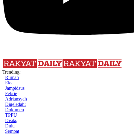
Trending:
Rumah
Eks
Jampidsus
Febrie
Adriansyah
Digeledah:
Dokumen
TPPU
Disita,
Dulu
Sempat