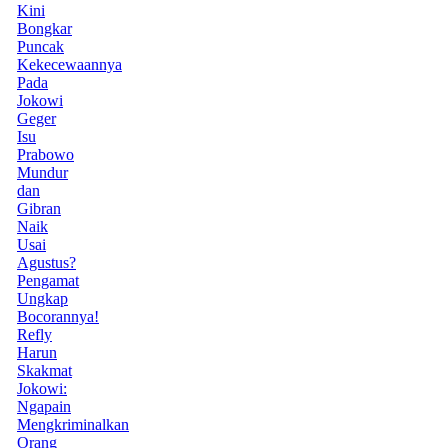
Kini
Bongkar
Puncak
Kekecewaannya
Pada
Jokowi
Geger
Isu
Prabowo
Mundur
dan
Gibran
Naik
Usai
Agustus?
Pengamat
Ungkap
Bocorannya!
Refly
Harun
Skakmat
Jokowi:
Ngapain
Mengkriminalkan
Orang