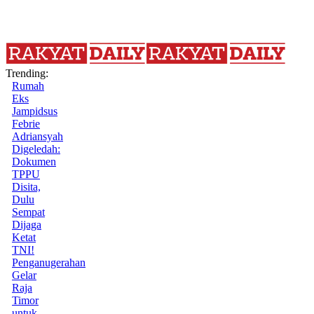
Trending:
Rumah
Eks
Jampidsus
Febrie
Adriansyah
Digeledah:
Dokumen
TPPU
Disita,
Dulu
Sempat
Dijaga
Ketat
TNI!
Penganugerahan
Gelar
Raja
Timor
untuk