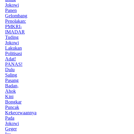
Jokowi
Panen
Gelombang
Penolakan:
PMKRI-
IMADAR
Tuding
Jokowi
Lakukan
Politisasi
Adat!
PANAS!
Dulu
Saling
Pasang
Badan,
Ahok
Kini
Bongkar
Puncak
Kekecewaannya
Pada
Jokowi
Geger