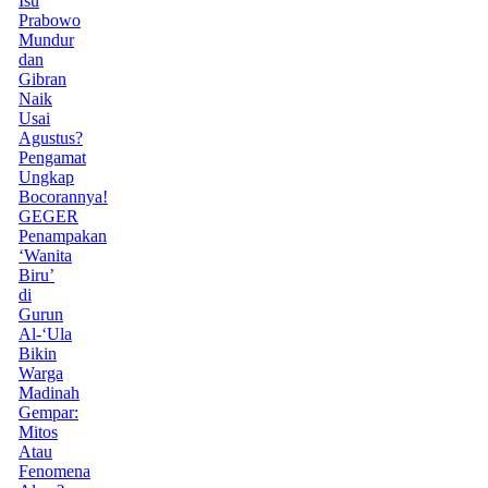
Isu
Prabowo
Mundur
dan
Gibran
Naik
Usai
Agustus?
Pengamat
Ungkap
Bocorannya!
GEGER
Penampakan
‘Wanita
Biru’
di
Gurun
Al-‘Ula
Bikin
Warga
Madinah
Gempar:
Mitos
Atau
Fenomena