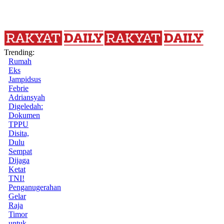
Trending:
Rumah
Eks
Jampidsus
Febrie
Adriansyah
Digeledah:
Dokumen
TPPU
Disita,
Dulu
Sempat
Dijaga
Ketat
TNI!
Penganugerahan
Gelar
Raja
Timor
untuk