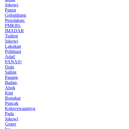
Jokowi
Panen
Gelombang
Penolakan:
PMKRI-
IMADAR
Tuding
Jokowi
Lakukan
Politisasi
Adat!
PANAS!
Dulu
Saling
Pasang
Badan,
Ahok
Kini
Bongkar
Puncak
Kekecewaannya
Pada
Jokowi
Geger