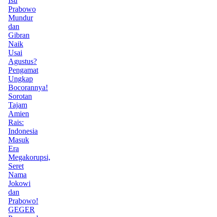
Isu
Prabowo
Mundur
dan
Gibran
Naik
Usai
Agustus?
Pengamat
Ungkap
Bocorannya!
Sorotan
Tajam
Amien
Rais:
Indonesia
Masuk
Era
Megakorupsi,
Seret
Nama
Jokowi
dan
Prabowo!
GEGER