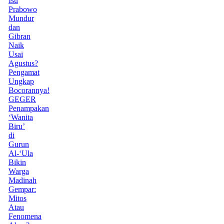
Isu
Prabowo
Mundur
dan
Gibran
Naik
Usai
Agustus?
Pengamat
Ungkap
Bocorannya!
GEGER
Penampakan
‘Wanita
Biru’
di
Gurun
Al-‘Ula
Bikin
Warga
Madinah
Gempar:
Mitos
Atau
Fenomena