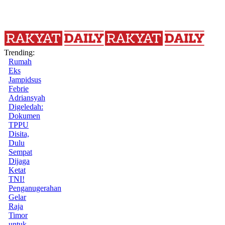
Trending:
Rumah
Eks
Jampidsus
Febrie
Adriansyah
Digeledah:
Dokumen
TPPU
Disita,
Dulu
Sempat
Dijaga
Ketat
TNI!
Penganugerahan
Gelar
Raja
Timor
untuk