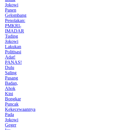
Jokowi
Panen
Gelombang
Penolakan:
PMKRI-
IMADAR
Tuding
Jokowi
Lakukan
Politisasi
Adat!
PANAS!
Dulu
Saling
Pasang
Badan,
Ahok
Kini
Bongkar
Puncak
Kekecewaannya
Pada
Jokowi
Geger