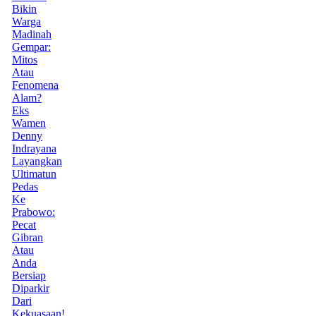
Bikin
Warga
Madinah
Gempar:
Mitos
Atau
Fenomena
Alam?
Eks
Wamen
Denny
Indrayana
Layangkan
Ultimatun
Pedas
Ke
Prabowo:
Pecat
Gibran
Atau
Anda
Bersiap
Diparkir
Dari
Kekuasaan!