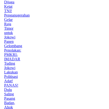
Dijaga
Ketat
TNI!
Penganugerahan
Gelar
Raja
Timor
untuk
Jokowi
Panen
Gelombang
Penolakan:
PMKRI-
IMADAR
Tuding
Jokowi
Lakukan
Politisasi
Adat!
PANAS!
Dulu
Saling
Pasang
Badan,
Ahok