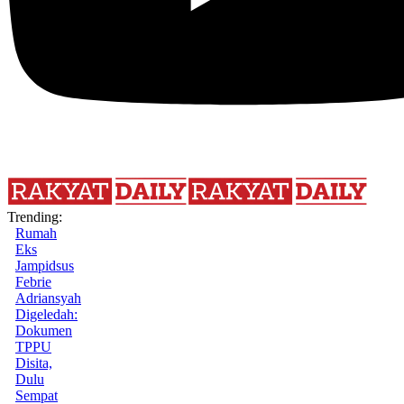
Trending:
Rumah
Eks
Jampidsus
Febrie
Adriansyah
Digeledah:
Dokumen
TPPU
Disita,
Dulu
Sempat