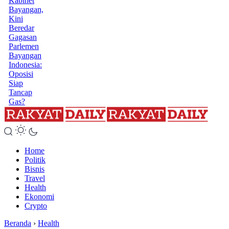
Kabinet
Bayangan,
Kini
Beredar
Gagasan
Parlemen
Bayangan
Indonesia:
Oposisi
Siap
Tancap
Gas?
Home
Politik
Bisnis
Travel
Health
Ekonomi
Crypto
Beranda
›
Health