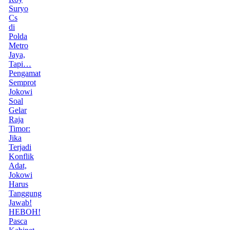
Suryo
Cs
di
Polda
Metro
Jaya,
Tapi…
Pengamat
Semprot
Jokowi
Soal
Gelar
Raja
Timor:
Jika
Terjadi
Konflik
Adat,
Jokowi
Harus
Tanggung
Jawab!
HEBOH!
Pasca