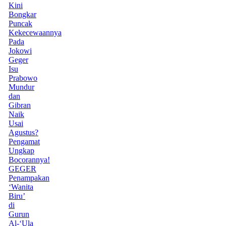
Kini
Bongkar
Puncak
Kekecewaannya
Pada
Jokowi
Geger
Isu
Prabowo
Mundur
dan
Gibran
Naik
Usai
Agustus?
Pengamat
Ungkap
Bocorannya!
GEGER
Penampakan
‘Wanita
Biru’
di
Gurun
Al-‘Ula