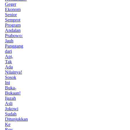
Geger
Ekonom
Senior
Semprot
Program
Andalan
Prabowo:
Jauh
Panggang
dari
Api,
Tak
Ada
Nilainya!
Sosok
Ini
Buka-
Bukaan!
Ijazah
Asli
Jokowi
Sudah
Ditunjukkan
Ke
Roy