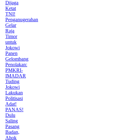
Dijaga
Ketat
TNI!
Penganugerahan
Gelar
Raja
Timor
untuk
Jokowi
Panen
Gelombang
Penolakan:
PMKRI-
IMADAR
Tuding
Jokowi
Lakukan
Politisasi
Adat!
PANAS!
Dulu
Saling
Pasang
Badan,
Ahok