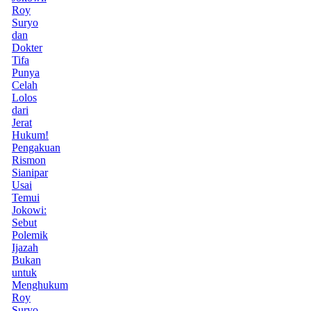
Roy
Suryo
dan
Dokter
Tifa
Punya
Celah
Lolos
dari
Jerat
Hukum!
Pengakuan
Rismon
Sianipar
Usai
Temui
Jokowi:
Sebut
Polemik
Ijazah
Bukan
untuk
Menghukum
Roy
Suryo