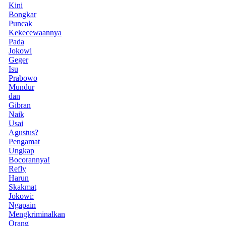
Kini
Bongkar
Puncak
Kekecewaannya
Pada
Jokowi
Geger
Isu
Prabowo
Mundur
dan
Gibran
Naik
Usai
Agustus?
Pengamat
Ungkap
Bocorannya!
Refly
Harun
Skakmat
Jokowi:
Ngapain
Mengkriminalkan
Orang