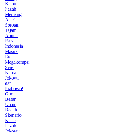
Kalau
Ijazah
Memang
Asli?
Sorotan
Tajam
Amien
Rais:
Indonesia
Masuk
Era
Megakorupsi,
Seret
Nama
Jokowi
dan
Prabowo!
Guru
Besar
Unair
Bedah
Skenario
Kasus
Ijazah
Jokowi: