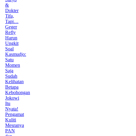
&
Dokter
Tifa,
Tapi…
Geger
Refly
Harun
Ungkit
Soal
Kasmudjo:
Satu
Momen
Saja
Sudah
Kelihatan
Betapa
Kebohongan
Jokowi
Itu
Nyata!
Pengamat
Kuliti
Mesranya
PAN