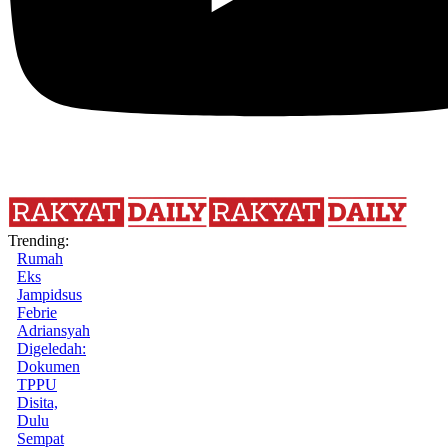
Trending:
Rumah
Eks
Jampidsus
Febrie
Adriansyah
Digeledah:
Dokumen
TPPU
Disita,
Dulu
Sempat