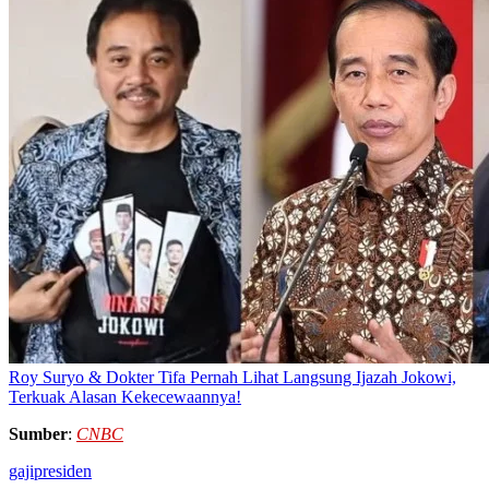
Roy Suryo & Dokter Tifa Pernah Lihat Langsung Ijazah Jokowi,
Terkuak Alasan Kekecewaannya!
Sumber
:
CNBC
gaji
presiden