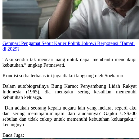
Gempar! Pengamat Sebut Karier Politik Jokowi Berpotensi ‘Tamat’
di 2029?
“Aku sendiri tak mencari uang untuk dapat membantu mencukupi
kebutuhan,” ungkap Fatmawati.
Kondisi serba terbatas ini juga diakui langsung oleh Soekarno.
Dalam autobiografinya Bung Karno: Penyambung Lidah Rakyat
Indonesia (1965), dia mengaku sering kesulitan memenuhi
kebutuhan keluarga.
“Dan adakah seorang kepala negara lain yang melarat seperti aku
dan sering meminjam-minjam dari ajudannya? Gajiku US$200
sebulan dan tidak cukup untuk memenuhi kebutuhan keluargaku,”
kenangnya.
Baca Juga: