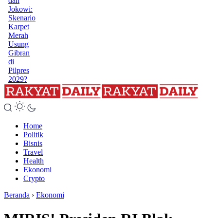
dan
Jokowi:
Skenario
Karpet
Merah
Usung
Gibran
di
Pilpres
2029?
Home
Politik
Bisnis
Travel
Health
Ekonomi
Crypto
Beranda
›
Ekonomi