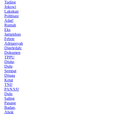
Tuding
Jokowi
Lakukan
Politisasi
Adat!
Rumah
Eks
Jampidsus
Febrie
Adriansyah
Digeledah:
Dokumen
TPPU
Disita,
Dulu
Sempat
Dijaga
Ketat
TNI!
PANAS!
Dulu
Saling
Pasang
Badan,
Ahok