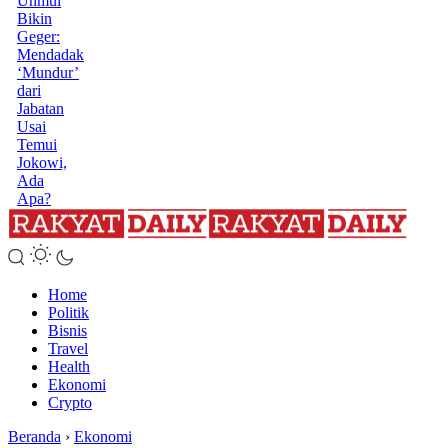
Unmul
Bikin
Geger:
Mendadak
‘Mundur’
dari
Jabatan
Usai
Temui
Jokowi,
Ada
Apa?
Home
Politik
Bisnis
Travel
Health
Ekonomi
Crypto
Beranda
›
Ekonomi