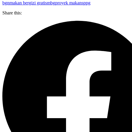
bgn
makan bergizi gratis
mbg
proyek makan
sppg
Share this: