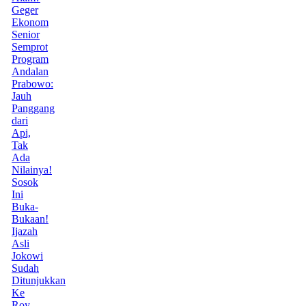
Geger
Ekonom
Senior
Semprot
Program
Andalan
Prabowo:
Jauh
Panggang
dari
Api,
Tak
Ada
Nilainya!
Sosok
Ini
Buka-
Bukaan!
Ijazah
Asli
Jokowi
Sudah
Ditunjukkan
Ke
Roy