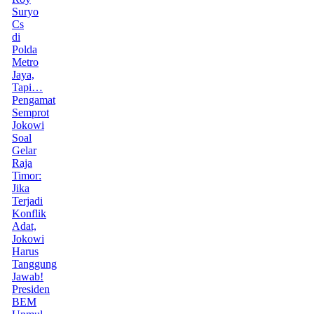
Suryo
Cs
di
Polda
Metro
Jaya,
Tapi…
Pengamat
Semprot
Jokowi
Soal
Gelar
Raja
Timor:
Jika
Terjadi
Konflik
Adat,
Jokowi
Harus
Tanggung
Jawab!
Presiden
BEM