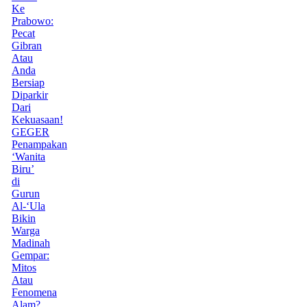
Ke
Prabowo:
Pecat
Gibran
Atau
Anda
Bersiap
Diparkir
Dari
Kekuasaan!
GEGER
Penampakan
‘Wanita
Biru’
di
Gurun
Al-‘Ula
Bikin
Warga
Madinah
Gempar:
Mitos
Atau
Fenomena
Alam?