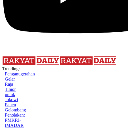
Trending:
Penganugerahan
Gelar
Raja
Timor
untuk
Jokowi
Panen
Gelombang
Penolakan:
PMKRI-
IMADAR