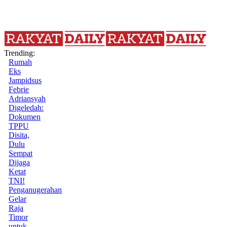
Trending:
Rumah
Eks
Jampidsus
Febrie
Adriansyah
Digeledah:
Dokumen
TPPU
Disita,
Dulu
Sempat
Dijaga
Ketat
TNI!
Penganugerahan
Gelar
Raja
Timor
untuk