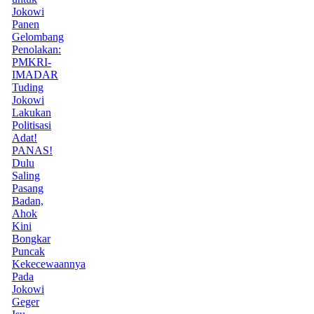
Jokowi
Panen
Gelombang
Penolakan:
PMKRI-
IMADAR
Tuding
Jokowi
Lakukan
Politisasi
Adat!
PANAS!
Dulu
Saling
Pasang
Badan,
Ahok
Kini
Bongkar
Puncak
Kekecewaannya
Pada
Jokowi
Geger