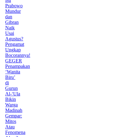
Isu
Prabowo
Mundur
dan
Gibran
Naik
Usai
Agustus?
Pengamat
Ungkap
Bocorannya!
GEGER
Penampakan
‘Wanita
Biru’
di
Gurun
Al-‘Ula
Bikin
Warga
Madinah
Gempar:
Mitos
Atau
Fenomena