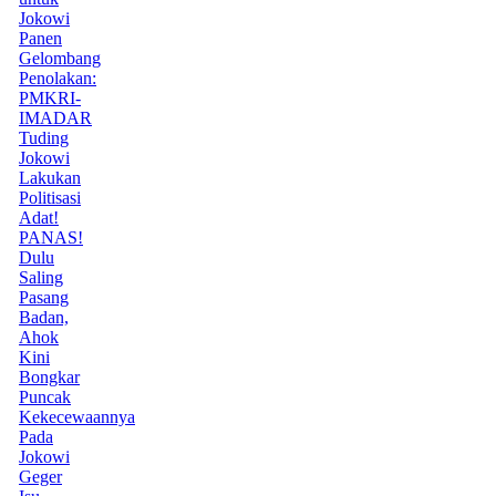
Jokowi
Panen
Gelombang
Penolakan:
PMKRI-
IMADAR
Tuding
Jokowi
Lakukan
Politisasi
Adat!
PANAS!
Dulu
Saling
Pasang
Badan,
Ahok
Kini
Bongkar
Puncak
Kekecewaannya
Pada
Jokowi
Geger