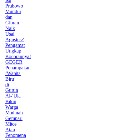
Isu
Prabowo
Mundur
dan
Gibran
Naik
Usai
Agustus?
Pengamat
Ungkap
Bocorannya!
GEGER
Penampakan
‘Wanita
Biru’
di
Gurun
Al-‘Ula
Bikin
Warga
Madinah
Gempar:
Mitos
Atau
Fenomena