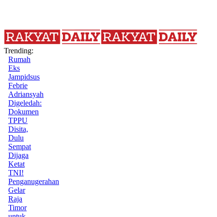
Trending:
Rumah
Eks
Jampidsus
Febrie
Adriansyah
Digeledah:
Dokumen
TPPU
Disita,
Dulu
Sempat
Dijaga
Ketat
TNI!
Penganugerahan
Gelar
Raja
Timor
untuk