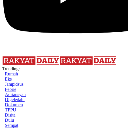
Trending:
Rumah
Eks
Jampidsus
Febrie
Adriansyah
Digeledah:
Dokumen
TPPU
Disita,
Dulu
Sempat