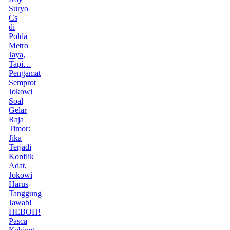
Suryo
Cs
di
Polda
Metro
Jaya,
Tapi…
Pengamat
Semprot
Jokowi
Soal
Gelar
Raja
Timor:
Jika
Terjadi
Konflik
Adat,
Jokowi
Harus
Tanggung
Jawab!
HEBOH!
Pasca