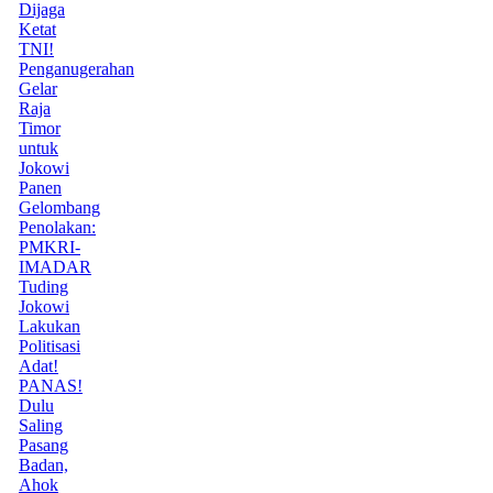
Dijaga
Ketat
TNI!
Penganugerahan
Gelar
Raja
Timor
untuk
Jokowi
Panen
Gelombang
Penolakan:
PMKRI-
IMADAR
Tuding
Jokowi
Lakukan
Politisasi
Adat!
PANAS!
Dulu
Saling
Pasang
Badan,
Ahok