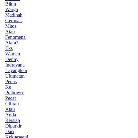
Bikin
Warga
Madinah
Gempar:
Mitos
Atau
Fenomena
Alam?
Eks
Wamen
Denny
Indrayana
Layangkan
Ultimatun
Pedas
Ke
Prabowo:
Pecat
Gibran
Atau
Anda
Bersiap
Diparkir
Dari
Kekuasaan!