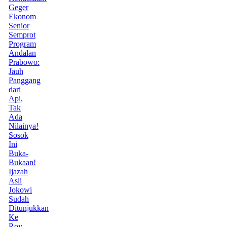
Geger
Ekonom
Senior
Semprot
Program
Andalan
Prabowo:
Jauh
Panggang
dari
Api,
Tak
Ada
Nilainya!
Sosok
Ini
Buka-
Bukaan!
Ijazah
Asli
Jokowi
Sudah
Ditunjukkan
Ke
Roy