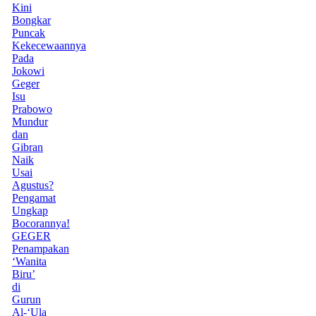
Kini
Bongkar
Puncak
Kekecewaannya
Pada
Jokowi
Geger
Isu
Prabowo
Mundur
dan
Gibran
Naik
Usai
Agustus?
Pengamat
Ungkap
Bocorannya!
GEGER
Penampakan
‘Wanita
Biru’
di
Gurun
Al-‘Ula