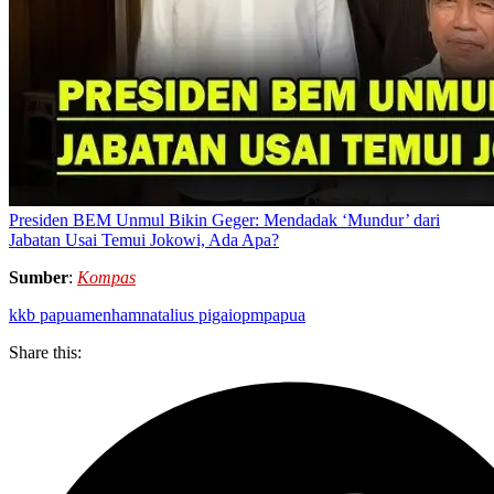
Presiden BEM Unmul Bikin Geger: Mendadak ‘Mundur’ dari
Jabatan Usai Temui Jokowi, Ada Apa?
Sumber
:
Kompas
kkb papua
menham
natalius pigai
opm
papua
Share this: