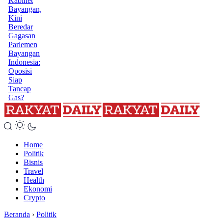
Kabinet
Bayangan,
Kini
Beredar
Gagasan
Parlemen
Bayangan
Indonesia:
Oposisi
Siap
Tancap
Gas?
Home
Politik
Bisnis
Travel
Health
Ekonomi
Crypto
Beranda
›
Politik