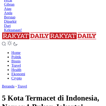
Pecat
Gibran
Atau
Anda
Bersiap
Diparkir
Dari
Kekuasaan!
Home
Politik
Bisnis
Travel
Health
Ekonomi
Crypto
Beranda
›
Travel
5 Kota Termacet di Indonesia,