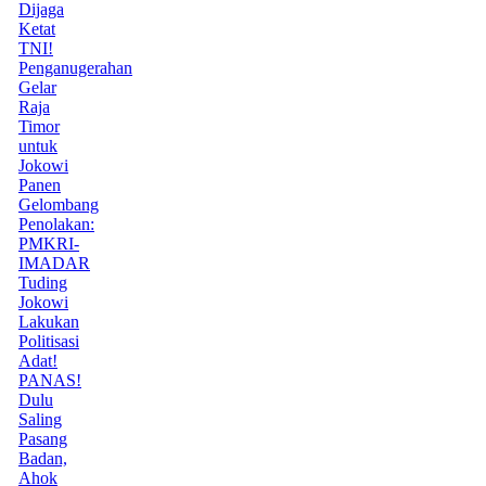
Dijaga
Ketat
TNI!
Penganugerahan
Gelar
Raja
Timor
untuk
Jokowi
Panen
Gelombang
Penolakan:
PMKRI-
IMADAR
Tuding
Jokowi
Lakukan
Politisasi
Adat!
PANAS!
Dulu
Saling
Pasang
Badan,
Ahok