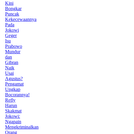
Kini
Bongkar
Puncak
Kekecewaannya
Pada
Jokowi
Geger
Isu
Prabowo
Mundur
dan
Gibran
Naik
Usai
Agustus?
Pengamat
Ungkap
Bocorannya!
Refly
Harun
Skakmat
Jokowi:
Ngapain
Mengkriminalkan
Orang