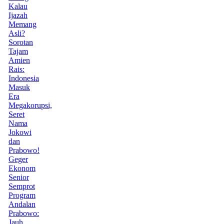
Kalau
Ijazah
Memang
Asli?
Sorotan
Tajam
Amien
Rais:
Indonesia
Masuk
Era
Megakorupsi,
Seret
Nama
Jokowi
dan
Prabowo!
Geger
Ekonom
Senior
Semprot
Program
Andalan
Prabowo:
Jauh