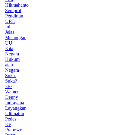
Hikmahanto
Semprot
Pendirian
URI:
Ini
Jelas
Melanggar
UU,
Kita
Negara
Hukum
atau
Negara
Suka-
Suka?
Eks
Wamen
Denny
Indrayana
Layangkan
Ultimatun
Pedas
Ke
Prabowo: