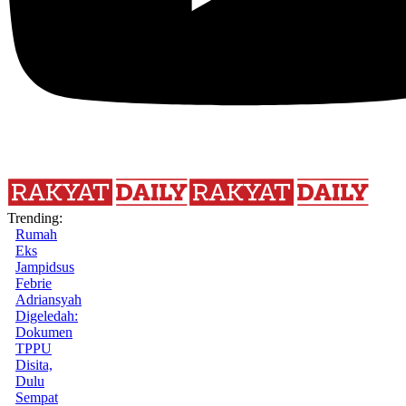
Trending:
Rumah
Eks
Jampidsus
Febrie
Adriansyah
Digeledah:
Dokumen
TPPU
Disita,
Dulu
Sempat