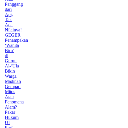
Panggang
dari
Api,
Tak
Ada
Nilainya!
GEGER
Penampakan
‘Wanita
Biru’
di
Gurun
Al-‘Ula
Bikin
Warga
Madinah
Gempar:
Mitos
Atau
Fenomena
Alam?
Pakar
Hukum
UI
Prof