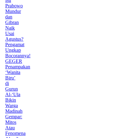
Isu
Prabowo
Mundur
dan
Gibran
Naik
Usai
Agustus?
Pengamat
Ungkap
Bocorannya!
GEGER
Penampakan
‘Wanita
Biru’
di
Gurun
Al-‘Ula
Bikin
Warga
Madinah
Gempar:
Mitos
Atau
Fenomena