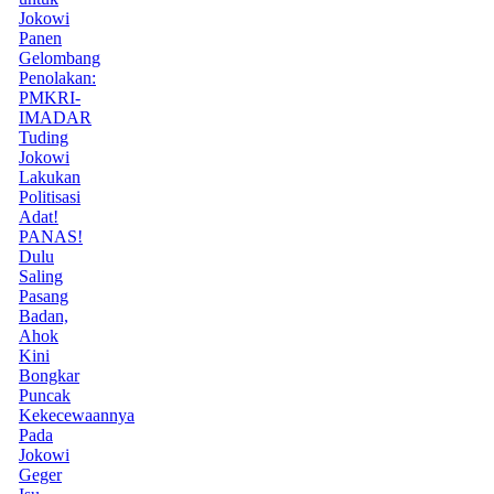
Jokowi
Panen
Gelombang
Penolakan:
PMKRI-
IMADAR
Tuding
Jokowi
Lakukan
Politisasi
Adat!
PANAS!
Dulu
Saling
Pasang
Badan,
Ahok
Kini
Bongkar
Puncak
Kekecewaannya
Pada
Jokowi
Geger