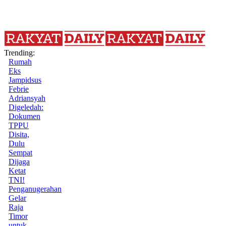
Trending:
Rumah
Eks
Jampidsus
Febrie
Adriansyah
Digeledah:
Dokumen
TPPU
Disita,
Dulu
Sempat
Dijaga
Ketat
TNI!
Penganugerahan
Gelar
Raja
Timor
untuk