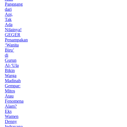
Panggang
dari
Api,
Tak
Ada
Nilainya!
GEGER
Penampakan
‘Wanita
Biru’
di
Gurun
Al-‘Ula
Bikin
Warga
Madinah
Gempar:
Mitos
Atau
Fenomena
Alam?
Eks
Wamen
Denny
Indrayana