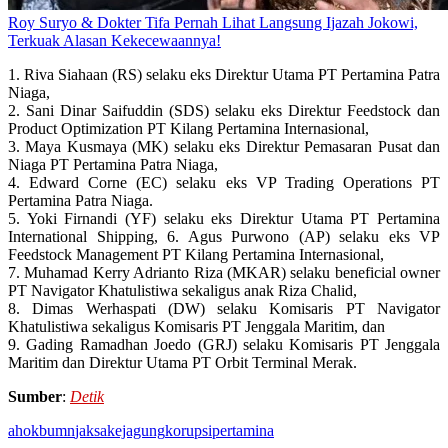
Roy Suryo & Dokter Tifa Pernah Lihat Langsung Ijazah Jokowi,
Terkuak Alasan Kekecewaannya!
1. Riva Siahaan (RS) selaku eks Direktur Utama PT Pertamina Patra
Niaga,
2. Sani Dinar Saifuddin (SDS) selaku eks Direktur Feedstock dan
Product Optimization PT Kilang Pertamina Internasional,
3. Maya Kusmaya (MK) selaku eks Direktur Pemasaran Pusat dan
Niaga PT Pertamina Patra Niaga,
4. Edward Corne (EC) selaku eks VP Trading Operations PT
Pertamina Patra Niaga.
5. Yoki Firnandi (YF) selaku eks Direktur Utama PT Pertamina
International Shipping, 6. Agus Purwono (AP) selaku eks VP
Feedstock Management PT Kilang Pertamina Internasional,
7. Muhamad Kerry Adrianto Riza (MKAR) selaku beneficial owner
PT Navigator Khatulistiwa sekaligus anak Riza Chalid,
8. Dimas Werhaspati (DW) selaku Komisaris PT Navigator
Khatulistiwa sekaligus Komisaris PT Jenggala Maritim, dan
9. Gading Ramadhan Joedo (GRJ) selaku Komisaris PT Jenggala
Maritim dan Direktur Utama PT Orbit Terminal Merak.
Sumber
:
Detik
ahok
bumn
jaksa
kejagung
korupsi
pertamina