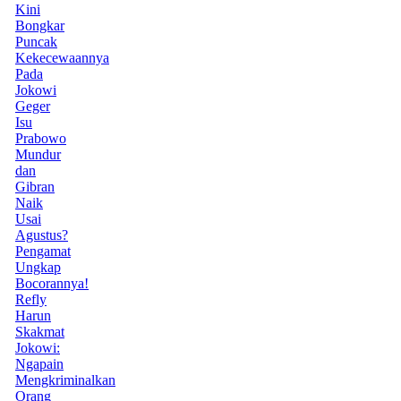
Kini
Bongkar
Puncak
Kekecewaannya
Pada
Jokowi
Geger
Isu
Prabowo
Mundur
dan
Gibran
Naik
Usai
Agustus?
Pengamat
Ungkap
Bocorannya!
Refly
Harun
Skakmat
Jokowi:
Ngapain
Mengkriminalkan
Orang