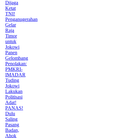
Dijaga
Ketat
TNI!
Penganugerahan
Gelar
Raja
Timor
untuk
Jokowi
Panen
Gelombang
Penolakan:
PMKRI-
IMADAR
Tuding
Jokowi
Lakukan
Politisasi
Adat!
PANAS!
Dulu
Saling
Pasang
Badan,
Ahok