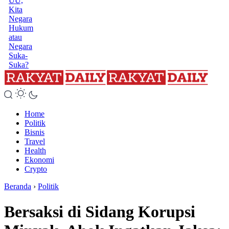
UU,
Kita
Negara
Hukum
atau
Negara
Suka-
Suka?
Home
Politik
Bisnis
Travel
Health
Ekonomi
Crypto
Beranda
›
Politik
Bersaksi di Sidang Korupsi