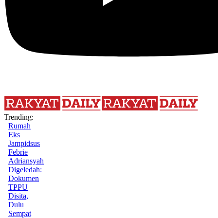
Trending:
Rumah
Eks
Jampidsus
Febrie
Adriansyah
Digeledah:
Dokumen
TPPU
Disita,
Dulu
Sempat