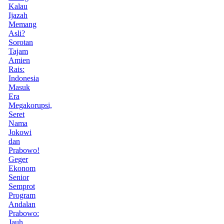
Kalau
Ijazah
Memang
Asli?
Sorotan
Tajam
Amien
Rais:
Indonesia
Masuk
Era
Megakorupsi,
Seret
Nama
Jokowi
dan
Prabowo!
Geger
Ekonom
Senior
Semprot
Program
Andalan
Prabowo:
Jauh