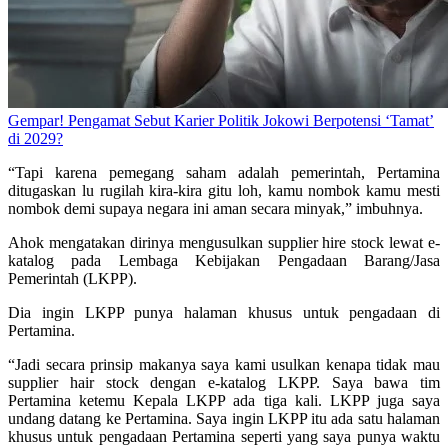
Gempar! Pengamat Sebut Karier Politik Jokowi Berpotensi ‘Tamat’
di 2029?
“Tapi karena pemegang saham adalah pemerintah, Pertamina
ditugaskan lu rugilah kira-kira gitu loh, kamu nombok kamu mesti
nombok demi supaya negara ini aman secara minyak,” imbuhnya.
Ahok mengatakan dirinya mengusulkan supplier hire stock lewat e-
katalog pada Lembaga Kebijakan Pengadaan Barang/Jasa
Pemerintah (LKPP).
Dia ingin LKPP punya halaman khusus untuk pengadaan di
Pertamina.
“Jadi secara prinsip makanya saya kami usulkan kenapa tidak mau
supplier hair stock dengan e-katalog LKPP. Saya bawa tim
Pertamina ketemu Kepala LKPP ada tiga kali. LKPP juga saya
undang datang ke Pertamina. Saya ingin LKPP itu ada satu halaman
khusus untuk pengadaan Pertamina seperti yang saya punya waktu