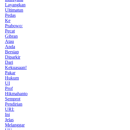
Layangkan
Ultimatun
Pedas
Ke
Prabowo:
Pecat
Gibran
Atau
Anda
Bersiap
Diparkir
Dari
Kekuasaan!
Pakar
Hukum
UI
Prof
Hikmahanto
Semprot
Pendirian
URI:
Ini
Jelas
Melanggar