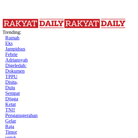
Trending:
Rumah
Eks
Jampidsus
Febrie
Adriansyah
Digeledah:
Dokumen
TPPU
Disita,
Dulu
Sempat
Dijaga
Ketat
TNI!
Penganugerahan
Gelar
Raja
Timor
untuk