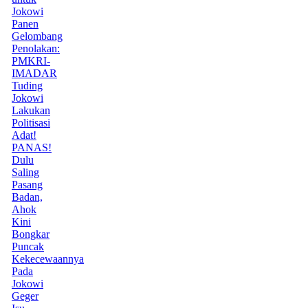
Jokowi
Panen
Gelombang
Penolakan:
PMKRI-
IMADAR
Tuding
Jokowi
Lakukan
Politisasi
Adat!
PANAS!
Dulu
Saling
Pasang
Badan,
Ahok
Kini
Bongkar
Puncak
Kekecewaannya
Pada
Jokowi
Geger