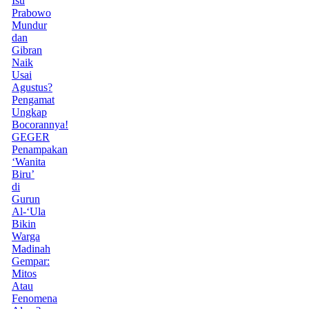
Isu
Prabowo
Mundur
dan
Gibran
Naik
Usai
Agustus?
Pengamat
Ungkap
Bocorannya!
GEGER
Penampakan
‘Wanita
Biru’
di
Gurun
Al-‘Ula
Bikin
Warga
Madinah
Gempar:
Mitos
Atau
Fenomena