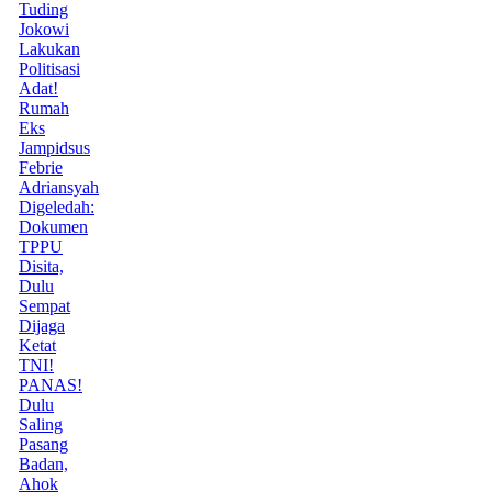
Tuding
Jokowi
Lakukan
Politisasi
Adat!
Rumah
Eks
Jampidsus
Febrie
Adriansyah
Digeledah:
Dokumen
TPPU
Disita,
Dulu
Sempat
Dijaga
Ketat
TNI!
PANAS!
Dulu
Saling
Pasang
Badan,
Ahok