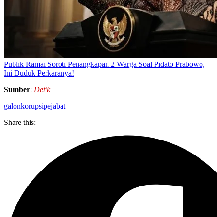
Publik Ramai Soroti Penangkapan 2 Warga Soal Pidato Prabowo,
Ini Duduk Perkaranya!
Sumber
:
Detik
galon
korupsi
pejabat
Share this: