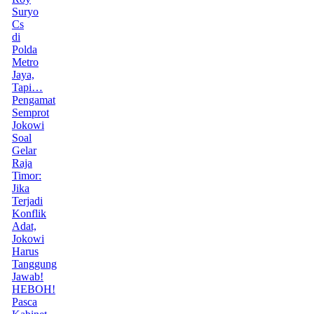
Suryo
Cs
di
Polda
Metro
Jaya,
Tapi…
Pengamat
Semprot
Jokowi
Soal
Gelar
Raja
Timor:
Jika
Terjadi
Konflik
Adat,
Jokowi
Harus
Tanggung
Jawab!
HEBOH!
Pasca