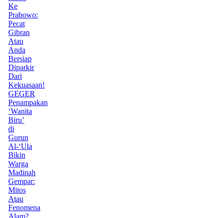
Ke
Prabowo:
Pecat
Gibran
Atau
Anda
Bersiap
Diparkir
Dari
Kekuasaan!
GEGER
Penampakan
‘Wanita
Biru’
di
Gurun
Al-‘Ula
Bikin
Warga
Madinah
Gempar:
Mitos
Atau
Fenomena
Alam?