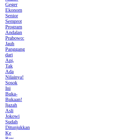
Geger
Ekonom
Senior
Semprot
Program
Andalan
Prabowo:
Jauh
Panggang
dari
Api,
Tak
Ada
Nilainya!
Sosok
Ini
Buka-
Bukaan!
Ijazah
Asli
Jokowi
Sudah
Ditunjukkan
Ke
Roy