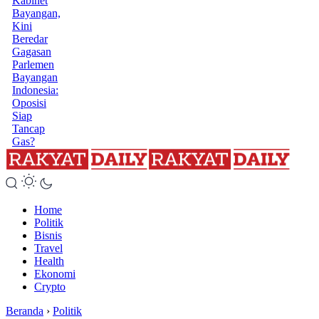
Kabinet
Bayangan,
Kini
Beredar
Gagasan
Parlemen
Bayangan
Indonesia:
Oposisi
Siap
Tancap
Gas?
Home
Politik
Bisnis
Travel
Health
Ekonomi
Crypto
Beranda
›
Politik