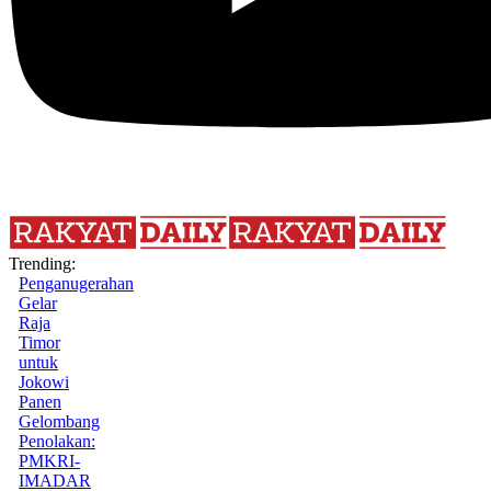
Trending:
Penganugerahan
Gelar
Raja
Timor
untuk
Jokowi
Panen
Gelombang
Penolakan:
PMKRI-
IMADAR