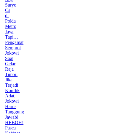
Suryo
Cs
di
Polda
Metro
Jaya,
Tapi…
Pengamat
Semprot
Jokowi
Soal
Gelar
Raja
Timor:
Jika
Terjadi
Konflik
Adat,
Jokowi
Harus
Tanggung
Jawab!
HEBOH!
Pasca