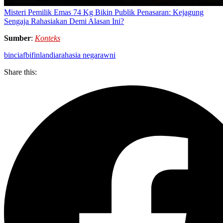
Misteri Pemilik Emas 74 Kg Bikin Publik Penasaran: Kejagung
Sengaja Rahasiakan Demi Alasan Ini?
Sumber
:
Konteks
bin
cia
fbi
finlandia
rahasia negara
wni
Share this: