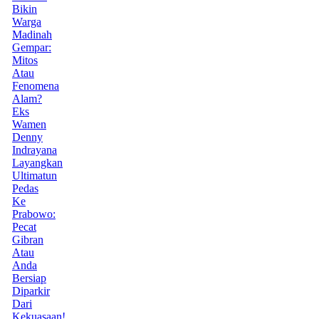
Bikin
Warga
Madinah
Gempar:
Mitos
Atau
Fenomena
Alam?
Eks
Wamen
Denny
Indrayana
Layangkan
Ultimatun
Pedas
Ke
Prabowo:
Pecat
Gibran
Atau
Anda
Bersiap
Diparkir
Dari
Kekuasaan!