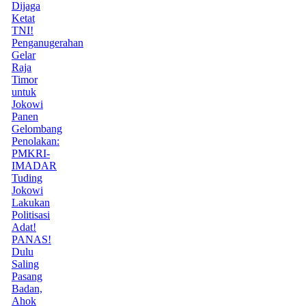
Dijaga
Ketat
TNI!
Penganugerahan
Gelar
Raja
Timor
untuk
Jokowi
Panen
Gelombang
Penolakan:
PMKRI-
IMADAR
Tuding
Jokowi
Lakukan
Politisasi
Adat!
PANAS!
Dulu
Saling
Pasang
Badan,
Ahok