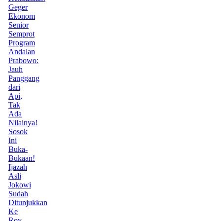
Geger
Ekonom
Senior
Semprot
Program
Andalan
Prabowo:
Jauh
Panggang
dari
Api,
Tak
Ada
Nilainya!
Sosok
Ini
Buka-
Bukaan!
Ijazah
Asli
Jokowi
Sudah
Ditunjukkan
Ke
Roy