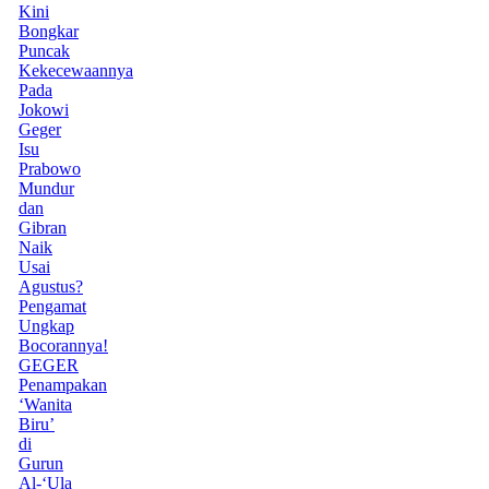
Kini
Bongkar
Puncak
Kekecewaannya
Pada
Jokowi
Geger
Isu
Prabowo
Mundur
dan
Gibran
Naik
Usai
Agustus?
Pengamat
Ungkap
Bocorannya!
GEGER
Penampakan
‘Wanita
Biru’
di
Gurun
Al-‘Ula