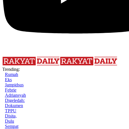
Trending:
Rumah
Eks
Jampidsus
Febrie
Adriansyah
Digeledah:
Dokumen
TPPU
Disita,
Dulu
Sempat