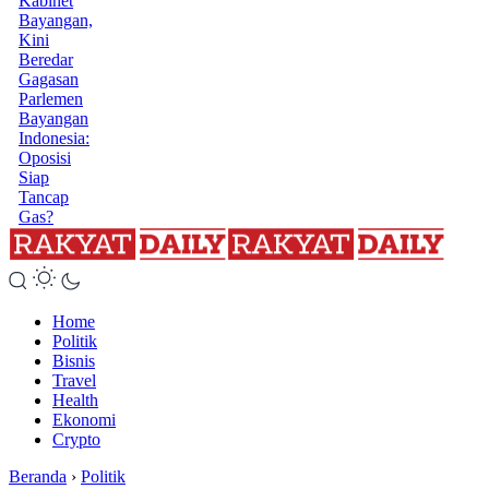
Kabinet
Bayangan,
Kini
Beredar
Gagasan
Parlemen
Bayangan
Indonesia:
Oposisi
Siap
Tancap
Gas?
Home
Politik
Bisnis
Travel
Health
Ekonomi
Crypto
Beranda
›
Politik