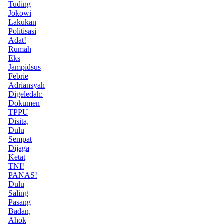
Tuding
Jokowi
Lakukan
Politisasi
Adat!
Rumah
Eks
Jampidsus
Febrie
Adriansyah
Digeledah:
Dokumen
TPPU
Disita,
Dulu
Sempat
Dijaga
Ketat
TNI!
PANAS!
Dulu
Saling
Pasang
Badan,
Ahok