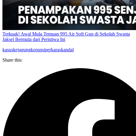
Terkuak! Awal Mula Temuan 995 Air Soft Gun di Sekolah Swasta
Jaksel Bermula dari Peristiwa Ini
kasus
kejagung
korupsi
perkara
skandal
Share this: