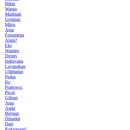
Bikin
Warga
Madinah
Gempar:
Mitos
Atau
Fenomena
Alam?
Eks
Wamen
Denny
Indrayana
Layangkan
Ultimatun
Pedas
Ke
Prabowo:
Pecat
Gibran
Atau
Anda
Bersiap
Diparkir
Dari
Kekuasaan!