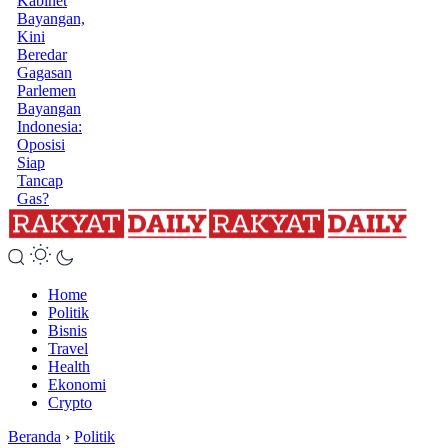
Kabinet
Bayangan,
Kini
Beredar
Gagasan
Parlemen
Bayangan
Indonesia:
Oposisi
Siap
Tancap
Gas?
Home
Politik
Bisnis
Travel
Health
Ekonomi
Crypto
Beranda
›
Politik