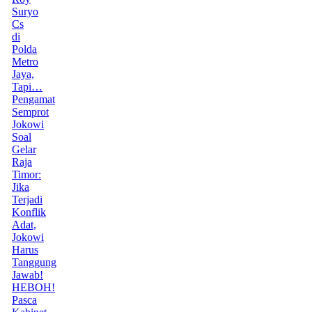
Suryo
Cs
di
Polda
Metro
Jaya,
Tapi…
Pengamat
Semprot
Jokowi
Soal
Gelar
Raja
Timor:
Jika
Terjadi
Konflik
Adat,
Jokowi
Harus
Tanggung
Jawab!
HEBOH!
Pasca