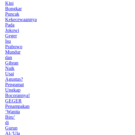
Kini
Bongkar
Puncak
Kekecewaannya
Pada
Jokowi
Geger
Isu
Prabowo
Mundur
dan
Gibran
Naik
Usai
Agustus?
Pengamat
Ungkap
Bocorannya!
GEGER
Penampakan
‘Wanita
Biru’
di
Gurun
Al-‘Ula