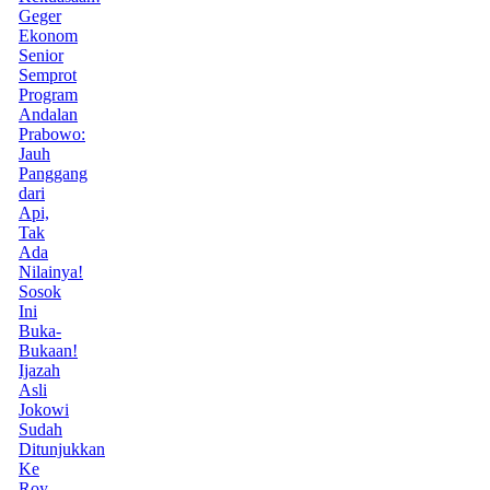
Geger
Ekonom
Senior
Semprot
Program
Andalan
Prabowo:
Jauh
Panggang
dari
Api,
Tak
Ada
Nilainya!
Sosok
Ini
Buka-
Bukaan!
Ijazah
Asli
Jokowi
Sudah
Ditunjukkan
Ke
Roy