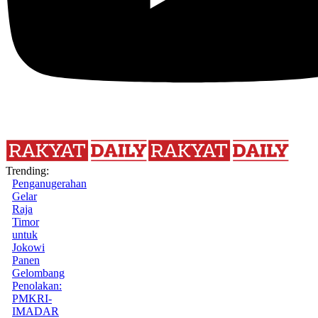
Trending:
Penganugerahan
Gelar
Raja
Timor
untuk
Jokowi
Panen
Gelombang
Penolakan:
PMKRI-
IMADAR