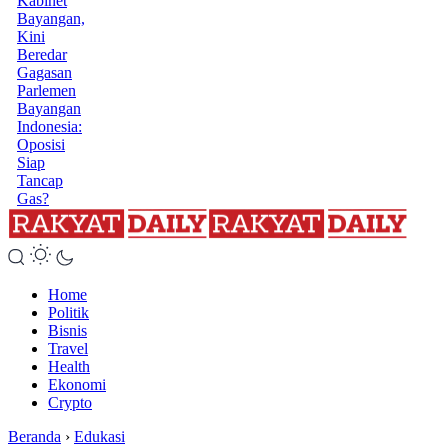
Kabinet
Bayangan,
Kini
Beredar
Gagasan
Parlemen
Bayangan
Indonesia:
Oposisi
Siap
Tancap
Gas?
Home
Politik
Bisnis
Travel
Health
Ekonomi
Crypto
Beranda
›
Edukasi