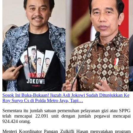
Sosok Ini Buka-Bukaan! Ijazah Asli Jokowi Sudah Ditunjukkan Ke
Roy Suryo Cs di Polda Metro Jaya, Tapi…
Sementara itu jumlah satuan pemenuhan pelayanan gizi atau SPPG
telah mencapai 22.091 unit dengan jumlah pegawai mencapai
924.424 orang.
Menteri Koordinator Pangan Zulkifli Hasan menyatakan program