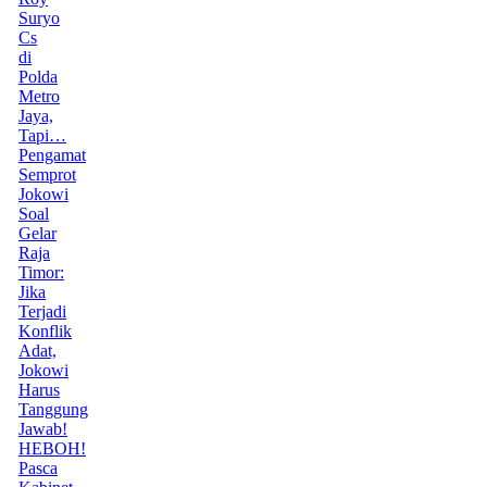
Suryo
Cs
di
Polda
Metro
Jaya,
Tapi…
Pengamat
Semprot
Jokowi
Soal
Gelar
Raja
Timor:
Jika
Terjadi
Konflik
Adat,
Jokowi
Harus
Tanggung
Jawab!
HEBOH!
Pasca