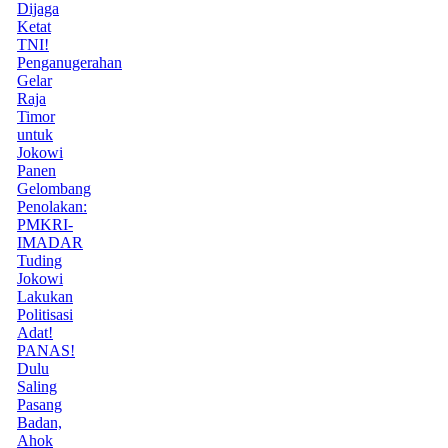
Dijaga
Ketat
TNI!
Penganugerahan
Gelar
Raja
Timor
untuk
Jokowi
Panen
Gelombang
Penolakan:
PMKRI-
IMADAR
Tuding
Jokowi
Lakukan
Politisasi
Adat!
PANAS!
Dulu
Saling
Pasang
Badan,
Ahok