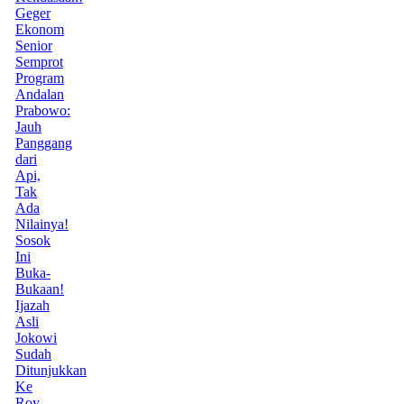
Geger
Ekonom
Senior
Semprot
Program
Andalan
Prabowo:
Jauh
Panggang
dari
Api,
Tak
Ada
Nilainya!
Sosok
Ini
Buka-
Bukaan!
Ijazah
Asli
Jokowi
Sudah
Ditunjukkan
Ke
Roy