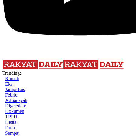
Trending:
Rumah
Eks
Jampidsus
Febrie
Adriansyah
Digeledah:
Dokumen
TPPU
Disita,
Dulu
Sempat