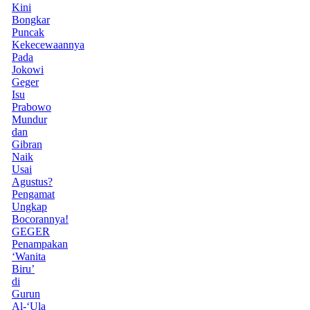
Kini
Bongkar
Puncak
Kekecewaannya
Pada
Jokowi
Geger
Isu
Prabowo
Mundur
dan
Gibran
Naik
Usai
Agustus?
Pengamat
Ungkap
Bocorannya!
GEGER
Penampakan
‘Wanita
Biru’
di
Gurun
Al-‘Ula