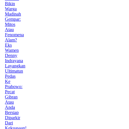
Bikin
Warga
Madinah
Gempar:
Mitos
Atau
Fenomena
Alam?
Eks
Wamen
Denny
Indrayana
Layangkan
Ultimatun
Pedas
Ke
Prabowo:
Pecat
Gibran
Atau
Anda
Bersiap
Diparkir
Dari
Kekuasaan!