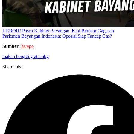
HEBOH! Pasca Kabinet Bayangan, Kini Beredar Gagasan
Parlemen Bayangan Indonesia: Oposisi Siap Tancap Gas?
Sumber
:
Tempo
makan bergizi gratis
mbg
Share this: