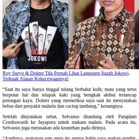
Roy Suryo & Dokter Tifa Pernah Lihat Langsung Ijazah Jokowi,
Terkuak Alasan Kekecewaannya!
“Saat itu saya hanya tinggal tulang berbalut kulit, mata yang terus
berputar liar dan telapak kaki yang bengkak akibat tertancap
potongan kayu. Dokter yang memeriksa saya saat itu menyatakan
bebas dari penyakit malaria dan cacing tambang,” kenangnya.
Setelah dinyatakan sehat, Selvanus diundang oleh Pangdam
Cendrawasih ke Jayapura untuk makam malam. Pada acara itu,
Selvanus juga merasakan ada keanehan pada dirinya.
“Anehnya, makanan satu meja itu semua habis saya makan sendiri.