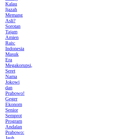
Kalau
Ijazah
Memang
Asli?
Sorotan
Tajam
Amien
Rais:
Indonesia
Masuk
Era
Megakorupsi,
Seret
Nama
Jokowi
dan
Prabowo!
Geger
Ekonom
Senior
Semprot
Program
Andalan
Prabowo:
Jauh