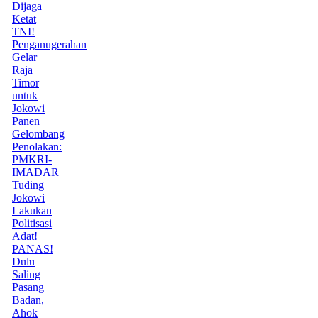
Dijaga
Ketat
TNI!
Penganugerahan
Gelar
Raja
Timor
untuk
Jokowi
Panen
Gelombang
Penolakan:
PMKRI-
IMADAR
Tuding
Jokowi
Lakukan
Politisasi
Adat!
PANAS!
Dulu
Saling
Pasang
Badan,
Ahok