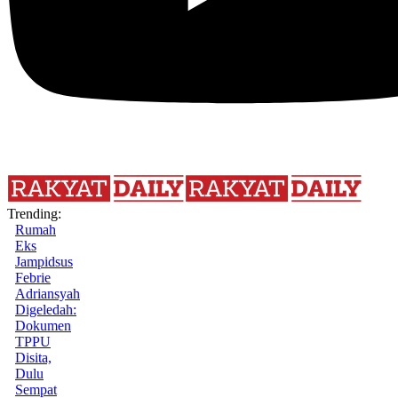
Trending:
Rumah
Eks
Jampidsus
Febrie
Adriansyah
Digeledah:
Dokumen
TPPU
Disita,
Dulu
Sempat