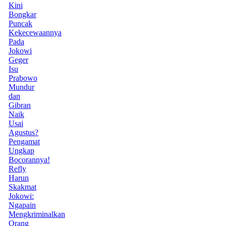
Kini
Bongkar
Puncak
Kekecewaannya
Pada
Jokowi
Geger
Isu
Prabowo
Mundur
dan
Gibran
Naik
Usai
Agustus?
Pengamat
Ungkap
Bocorannya!
Refly
Harun
Skakmat
Jokowi:
Ngapain
Mengkriminalkan
Orang