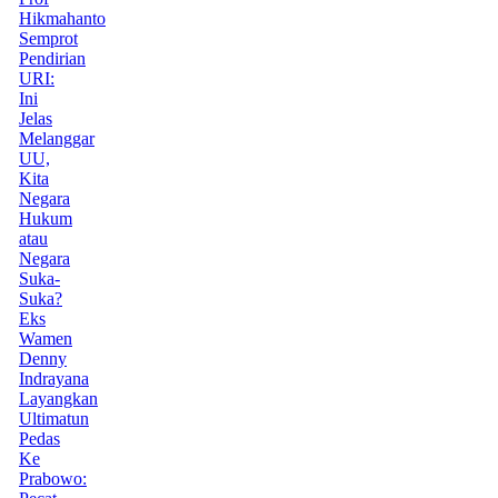
Hikmahanto
Semprot
Pendirian
URI:
Ini
Jelas
Melanggar
UU,
Kita
Negara
Hukum
atau
Negara
Suka-
Suka?
Eks
Wamen
Denny
Indrayana
Layangkan
Ultimatun
Pedas
Ke
Prabowo: