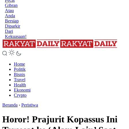
Pecat
Gibran
Atau
Anda
Bersiap
Diparkir
Dari
Kekuasaan!
Home
Politik
Bisnis
Travel
Health
Ekonomi
Crypto
Beranda
›
Peristiwa
Horor! Prajurit Kopassus Ini