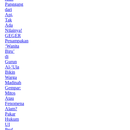
Panggang
dari
Api,
Tak
Ada
Nilainya!
GEGER
Penampakan
‘Wanita
Biru’
di
Gurun
Al-‘Ula
Bikin
Warga
Madinah
Gempar:
Mitos
Atau
Fenomena
Alam?
Pakar
Hukum
UI
Prof