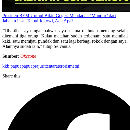
Presiden BEM Unmul Bikin Geger: Mendadak ‘Mundur’ dari
Jabatan Usai Temui Jokowi, Ada Apa?
“Tiba-tiba saya ingat bahwa saya selama di hutan memang selalu
ditemani tiga orang. Kalau matahari sudah terbenam, satu memijati
kaki, satu memijati pundak dan satu lagi berbagi rokok dengan saya.
Alamnya sudah lain,” tutup Selvanus.
Sumber
:
Okezone
kkb papua
papua
prajurit
tentara
terorisme
tni
Share this: