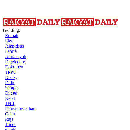
Trending:
Rumah
Eks
Jampidsus
Febrie
Adriansyah
Digeledah:
Dokumen
TPPU
Disita,
Dulu
Sempat
Dijaga
Ketat
TNI!
Penganugerahan
Gelar
Raja
Timor
untuk