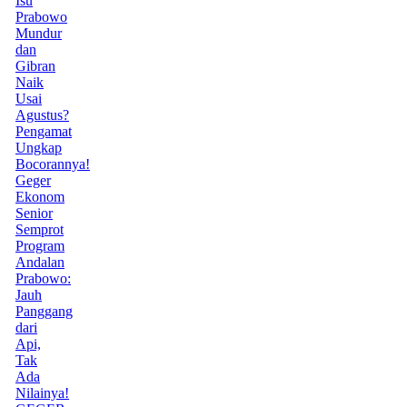
Isu
Prabowo
Mundur
dan
Gibran
Naik
Usai
Agustus?
Pengamat
Ungkap
Bocorannya!
Geger
Ekonom
Senior
Semprot
Program
Andalan
Prabowo:
Jauh
Panggang
dari
Api,
Tak
Ada
Nilainya!