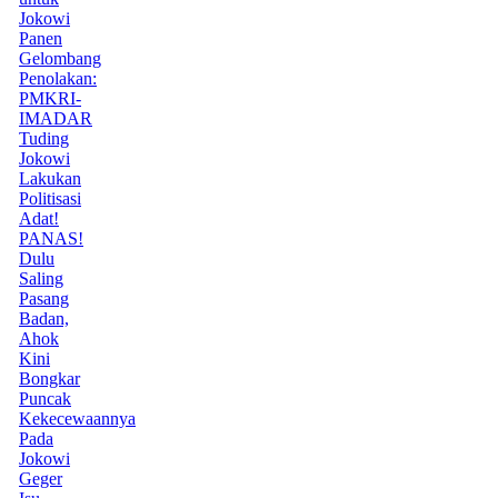
Jokowi
Panen
Gelombang
Penolakan:
PMKRI-
IMADAR
Tuding
Jokowi
Lakukan
Politisasi
Adat!
PANAS!
Dulu
Saling
Pasang
Badan,
Ahok
Kini
Bongkar
Puncak
Kekecewaannya
Pada
Jokowi
Geger