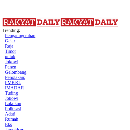
Trending:
Penganugerahan
Gelar
Raja
Timor
untuk
Jokowi
Panen
Gelombang
Penolakan:
PMKRI-
IMADAR
Tuding
Jokowi
Lakukan
Politisasi
Adat!
Rumah
Eks
Jampidsus