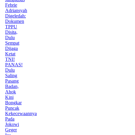
Febrie
Adriansyah
Digeledah:
Dokumen
TPPU
Disita,
Dulu
Sempat
Dijaga
Ketat
TNI!
PANAS!
Dulu
Saling
Pasang
Badan,
Ahok
Kini
Bongkar
Puncak
Kekecewaannya
Pada
Jokowi
Geger