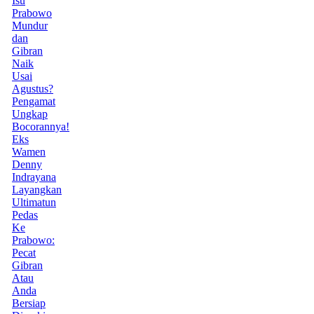
Isu
Prabowo
Mundur
dan
Gibran
Naik
Usai
Agustus?
Pengamat
Ungkap
Bocorannya!
Eks
Wamen
Denny
Indrayana
Layangkan
Ultimatun
Pedas
Ke
Prabowo:
Pecat
Gibran
Atau
Anda
Bersiap