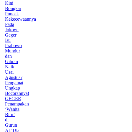
Kini
Bongkar
Puncak
Kekecewaannya
Pada
Jokowi
Geger
Isu
Prabowo
Mundur
dan
Gibran
Naik
Usai
Agustus?
Pengamat
Ungkap
Bocorannya!
GEGER
Penampakan
‘Wanita
Biru’
di
Gurun
Al-‘Ula