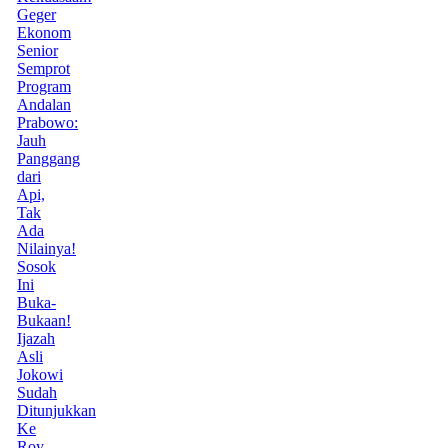
Geger
Ekonom
Senior
Semprot
Program
Andalan
Prabowo:
Jauh
Panggang
dari
Api,
Tak
Ada
Nilainya!
Sosok
Ini
Buka-
Bukaan!
Ijazah
Asli
Jokowi
Sudah
Ditunjukkan
Ke
Roy