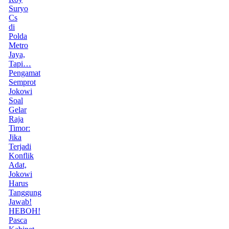
Suryo
Cs
di
Polda
Metro
Jaya,
Tapi…
Pengamat
Semprot
Jokowi
Soal
Gelar
Raja
Timor:
Jika
Terjadi
Konflik
Adat,
Jokowi
Harus
Tanggung
Jawab!
HEBOH!
Pasca