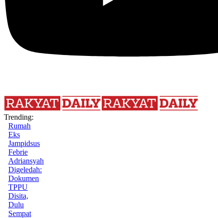
Trending:
Rumah
Eks
Jampidsus
Febrie
Adriansyah
Digeledah:
Dokumen
TPPU
Disita,
Dulu
Sempat