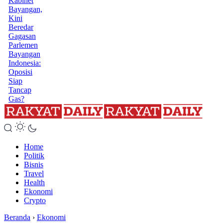
Kabinet
Bayangan,
Kini
Beredar
Gagasan
Parlemen
Bayangan
Indonesia:
Oposisi
Siap
Tancap
Gas?
Home
Politik
Bisnis
Travel
Health
Ekonomi
Crypto
Beranda
›
Ekonomi