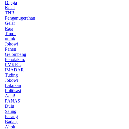
Dijaga
Ketat
TNI!
Penganugerahan
Gelar
Raja
Timor
untuk
Jokowi
Panen
Gelombang
Penolakan:
PMKRI-
IMADAR
Tuding
Jokowi
Lakukan
Politisasi
Adat!
PANAS!
Dulu
Saling
Pasang
Badan,
Ahok