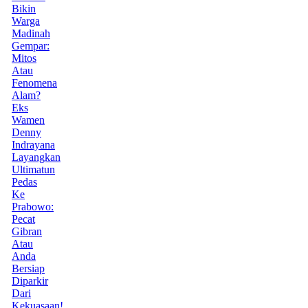
Bikin
Warga
Madinah
Gempar:
Mitos
Atau
Fenomena
Alam?
Eks
Wamen
Denny
Indrayana
Layangkan
Ultimatun
Pedas
Ke
Prabowo:
Pecat
Gibran
Atau
Anda
Bersiap
Diparkir
Dari
Kekuasaan!