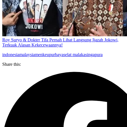
Roy Suryo & Dokter Tifa Pernah Lihat Langsung Ijazah Jokowi,
Terkuak Alasan Kekecewaannya!
indonesia
malaysia
menkeu
purbaya
selat malaka
singapura
Share this: