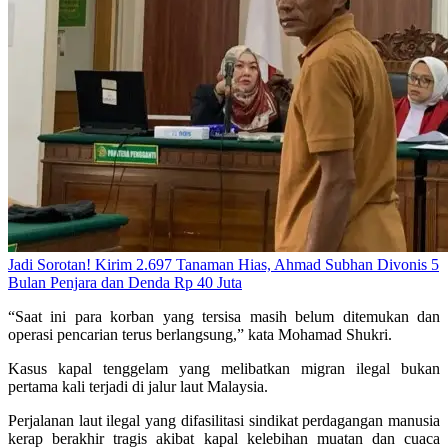
Jadi Sorotan! Kirim 2.697 Tanaman Hias, Ahmad Subhan Divonis 5
Bulan Penjara dan Denda Rp 40 Juta
“Saat ini para korban yang tersisa masih belum ditemukan dan
operasi pencarian terus berlangsung,” kata Mohamad Shukri.
Kasus kapal tenggelam yang melibatkan migran ilegal bukan
pertama kali terjadi di jalur laut Malaysia.
Perjalanan laut ilegal yang difasilitasi sindikat perdagangan manusia
kerap berakhir tragis akibat kapal kelebihan muatan dan cuaca