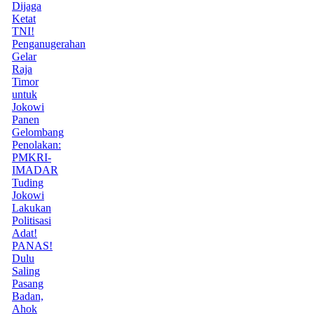
Dijaga
Ketat
TNI!
Penganugerahan
Gelar
Raja
Timor
untuk
Jokowi
Panen
Gelombang
Penolakan:
PMKRI-
IMADAR
Tuding
Jokowi
Lakukan
Politisasi
Adat!
PANAS!
Dulu
Saling
Pasang
Badan,
Ahok