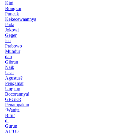
Kini
Bongkar
Puncak
Kekecewaannya
Pada
Jokowi
Geger
Isu
Prabowo
Mundur
dan
Gibran
Naik
Usai
Agustus?
Pengamat
Ungkap
Bocorannya!
GEGER
Penampakan
‘Wanita
Biru’
di
Gurun
Al-‘Ula