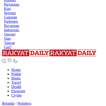
Kabinet
Bayangan,
Kini
Beredar
Gagasan
Parlemen
Bayangan
Indonesia:
Oposisi
Siap
Tancap
Gas?
Home
Politik
Bisnis
Travel
Health
Ekonomi
Crypto
Beranda
›
Peristiwa