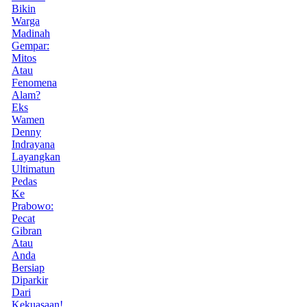
Bikin
Warga
Madinah
Gempar:
Mitos
Atau
Fenomena
Alam?
Eks
Wamen
Denny
Indrayana
Layangkan
Ultimatun
Pedas
Ke
Prabowo:
Pecat
Gibran
Atau
Anda
Bersiap
Diparkir
Dari
Kekuasaan!