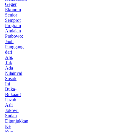
Geger
Ekonom
Senior
Semprot
Program
Andalan
Prabowo:
Jauh
Panggang
dari
Api,
Tak
Ada
Nilainya!
Sosok
Ini
Buka-
Bukaan!
Ijazah
Asli
Jokowi
Sudah
Ditunjukkan
Ke
Roy