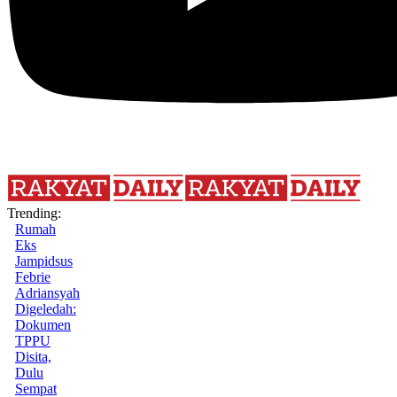
Trending:
Rumah
Eks
Jampidsus
Febrie
Adriansyah
Digeledah:
Dokumen
TPPU
Disita,
Dulu
Sempat