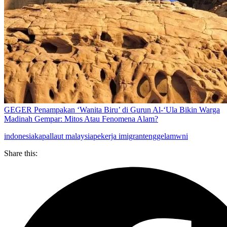
GEGER Penampakan ‘Wanita Biru’ di Gurun Al-‘Ula Bikin Warga
Madinah Gempar: Mitos Atau Fenomena Alam?
indonesia
kapal
laut malaysia
pekerja imigran
tenggelam
wni
Share this: