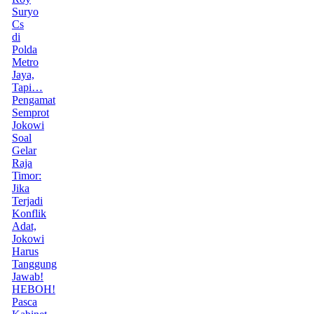
Suryo
Cs
di
Polda
Metro
Jaya,
Tapi…
Pengamat
Semprot
Jokowi
Soal
Gelar
Raja
Timor:
Jika
Terjadi
Konflik
Adat,
Jokowi
Harus
Tanggung
Jawab!
HEBOH!
Pasca