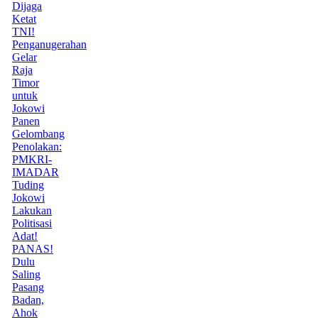
Dijaga
Ketat
TNI!
Penganugerahan
Gelar
Raja
Timor
untuk
Jokowi
Panen
Gelombang
Penolakan:
PMKRI-
IMADAR
Tuding
Jokowi
Lakukan
Politisasi
Adat!
PANAS!
Dulu
Saling
Pasang
Badan,
Ahok