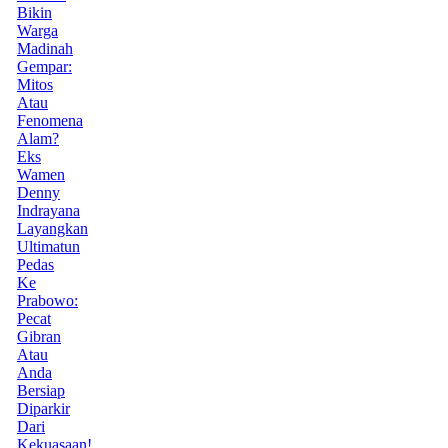
Bikin
Warga
Madinah
Gempar:
Mitos
Atau
Fenomena
Alam?
Eks
Wamen
Denny
Indrayana
Layangkan
Ultimatun
Pedas
Ke
Prabowo:
Pecat
Gibran
Atau
Anda
Bersiap
Diparkir
Dari
Kekuasaan!