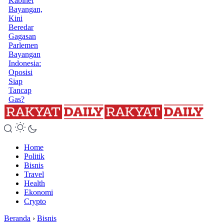
Kabinet
Bayangan,
Kini
Beredar
Gagasan
Parlemen
Bayangan
Indonesia:
Oposisi
Siap
Tancap
Gas?
Home
Politik
Bisnis
Travel
Health
Ekonomi
Crypto
Beranda
›
Bisnis