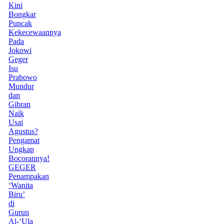
Kini
Bongkar
Puncak
Kekecewaannya
Pada
Jokowi
Geger
Isu
Prabowo
Mundur
dan
Gibran
Naik
Usai
Agustus?
Pengamat
Ungkap
Bocorannya!
GEGER
Penampakan
‘Wanita
Biru’
di
Gurun
Al-‘Ula