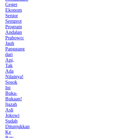
Geger
Ekonom
Senior
Semprot
Program
Andalan
Prabowo:
Jauh
Panggang
dari
Api,
Tak
Ada
Nilainya!
Sosok
Ini
Buka-
Bukaan!
Ijazah
Asli
Jokowi
Sudah
Ditunjukkan
Ke
Roy