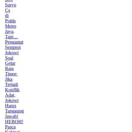
Suryo
Cs
di
Polda
Metro
Jaya,
Tapi…
Pengamat
Semprot
Jokowi
Soal
Gelar
Raja
Timor:
Jika
Terjadi
Konflik
Adat,
Jokowi
Harus
Tanggung
Jawab!
HEBOH!
Pasca