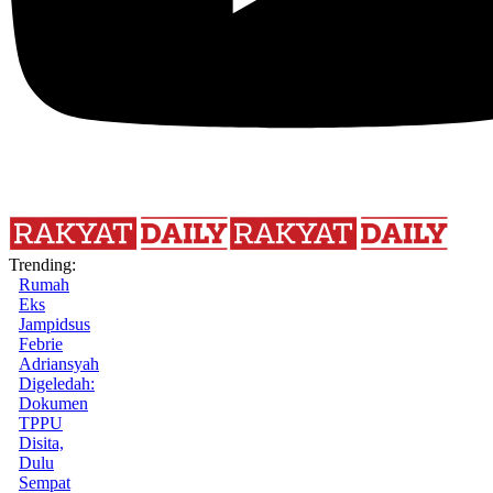
Trending:
Rumah
Eks
Jampidsus
Febrie
Adriansyah
Digeledah:
Dokumen
TPPU
Disita,
Dulu
Sempat