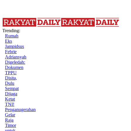
Trending:
Rumah
Eks
Jampidsus
Febrie
Adriansyah
Digeledah:
Dokumen
TPPU
Disita,
Dulu
Sempat
Dijaga
Ketat
TNI!
Penganugerahan
Gelar
Raja
Timor
untuk