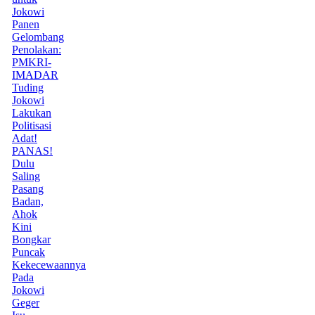
Jokowi
Panen
Gelombang
Penolakan:
PMKRI-
IMADAR
Tuding
Jokowi
Lakukan
Politisasi
Adat!
PANAS!
Dulu
Saling
Pasang
Badan,
Ahok
Kini
Bongkar
Puncak
Kekecewaannya
Pada
Jokowi
Geger