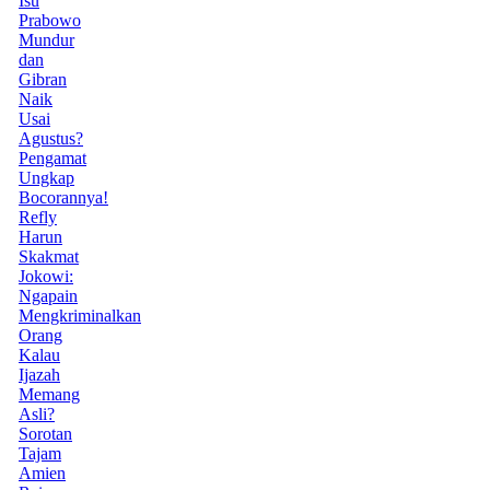
Isu
Prabowo
Mundur
dan
Gibran
Naik
Usai
Agustus?
Pengamat
Ungkap
Bocorannya!
Refly
Harun
Skakmat
Jokowi:
Ngapain
Mengkriminalkan
Orang
Kalau
Ijazah
Memang
Asli?
Sorotan
Tajam
Amien