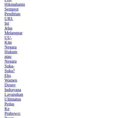
Hikmahanto
Semprot
Pendirian
URI:
Ini
Jelas
Melanggar
UU,
Kita
Negara
Hukum
atau
Negara
Suka-
Suka?
Eks
Wamen
Denny
Indrayana
Layangkan
Ultimatun
Pedas
Ke
Prabowo: