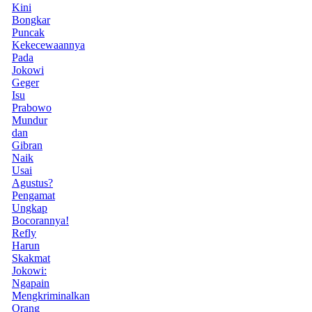
Kini
Bongkar
Puncak
Kekecewaannya
Pada
Jokowi
Geger
Isu
Prabowo
Mundur
dan
Gibran
Naik
Usai
Agustus?
Pengamat
Ungkap
Bocorannya!
Refly
Harun
Skakmat
Jokowi:
Ngapain
Mengkriminalkan
Orang