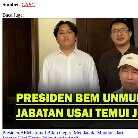
Sumber
:
CNBC
Baca Juga:
Presiden BEM Unmul Bikin Geger: Mendadak ‘Mundur’ dari