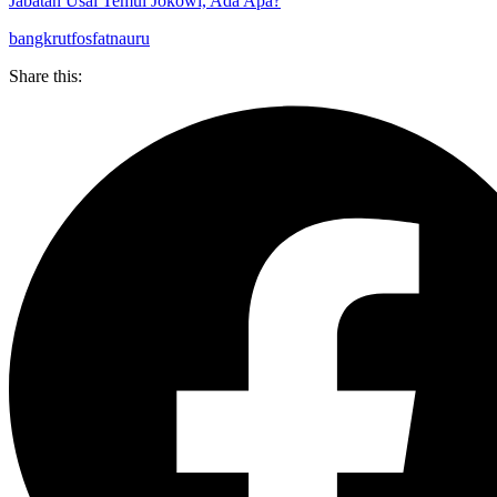
Jabatan Usai Temui Jokowi, Ada Apa?
bangkrut
fosfat
nauru
Share this: