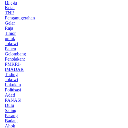
Dijaga
Ketat
TNI!
Penganugerahan
Gelar
Raja
Timor
untuk
Jokowi
Panen
Gelombang
Penolakan:
PMKRI-
IMADAR
Tuding
Jokowi
Lakukan
Politisasi
Adat!
PANAS!
Dulu
Saling
Pasang
Badan,
Ahok