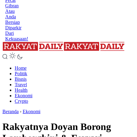
Pecat
Gibran
Atau
Anda
Bersiap
Diparkir
Dari
Kekuasaan!
Home
Politik
Bisnis
Travel
Health
Ekonomi
Crypto
Beranda
›
Ekonomi
Rakyatnya Doyan Borong