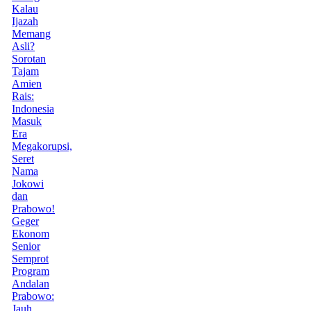
Kalau
Ijazah
Memang
Asli?
Sorotan
Tajam
Amien
Rais:
Indonesia
Masuk
Era
Megakorupsi,
Seret
Nama
Jokowi
dan
Prabowo!
Geger
Ekonom
Senior
Semprot
Program
Andalan
Prabowo:
Jauh