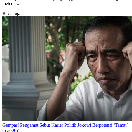
meledak.
Baca Juga:
Gempar! Pengamat Sebut Karier Politik Jokowi Berpotensi ‘Tamat’
di 2029?