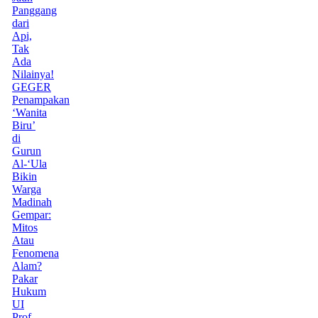
Panggang
dari
Api,
Tak
Ada
Nilainya!
GEGER
Penampakan
‘Wanita
Biru’
di
Gurun
Al-‘Ula
Bikin
Warga
Madinah
Gempar:
Mitos
Atau
Fenomena
Alam?
Pakar
Hukum
UI
Prof