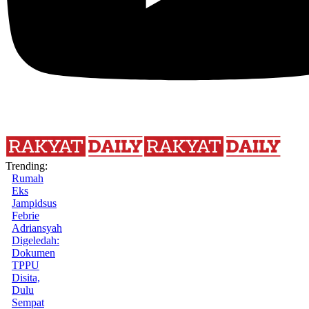
Trending:
Rumah
Eks
Jampidsus
Febrie
Adriansyah
Digeledah:
Dokumen
TPPU
Disita,
Dulu
Sempat