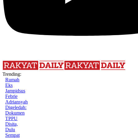
Trending:
Rumah
Eks
Jampidsus
Febrie
Adriansyah
Digeledah:
Dokumen
TPPU
Disita,
Dulu
Sempat