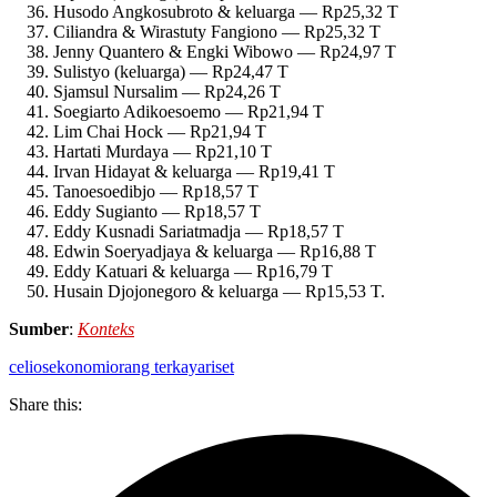
Husodo Angkosubroto & keluarga — Rp25,32 T
Ciliandra & Wirastuty Fangiono — Rp25,32 T
Jenny Quantero & Engki Wibowo — Rp24,97 T
Sulistyo (keluarga) — Rp24,47 T
Sjamsul Nursalim — Rp24,26 T
Soegiarto Adikoesoemo — Rp21,94 T
Lim Chai Hock — Rp21,94 T
Hartati Murdaya — Rp21,10 T
Irvan Hidayat & keluarga — Rp19,41 T
Tanoesoedibjo — Rp18,57 T
Eddy Sugianto — Rp18,57 T
Eddy Kusnadi Sariatmadja — Rp18,57 T
Edwin Soeryadjaya & keluarga — Rp16,88 T
Eddy Katuari & keluarga — Rp16,79 T
Husain Djojonegoro & keluarga — Rp15,53 T.
Sumber
:
Konteks
celios
ekonomi
orang terkaya
riset
Share this: