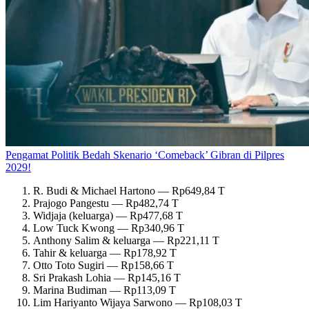
Pengamat Politik Bedah Skenario ‘Comeback’ Gibran di Pilpres
2029!
R. Budi & Michael Hartono — Rp649,84 T
Prajogo Pangestu — Rp482,74 T
Widjaja (keluarga) — Rp477,68 T
Low Tuck Kwong — Rp340,96 T
Anthony Salim & keluarga — Rp221,11 T
Tahir & keluarga — Rp178,92 T
Otto Toto Sugiri — Rp158,66 T
Sri Prakash Lohia — Rp145,16 T
Marina Budiman — Rp113,09 T
Lim Hariyanto Wijaya Sarwono — Rp108,03 T