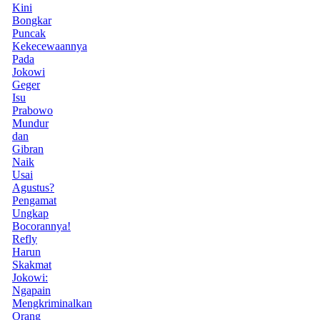
Kini
Bongkar
Puncak
Kekecewaannya
Pada
Jokowi
Geger
Isu
Prabowo
Mundur
dan
Gibran
Naik
Usai
Agustus?
Pengamat
Ungkap
Bocorannya!
Refly
Harun
Skakmat
Jokowi:
Ngapain
Mengkriminalkan
Orang