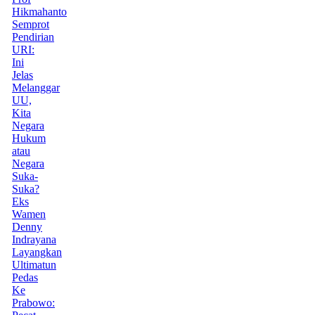
Hikmahanto
Semprot
Pendirian
URI:
Ini
Jelas
Melanggar
UU,
Kita
Negara
Hukum
atau
Negara
Suka-
Suka?
Eks
Wamen
Denny
Indrayana
Layangkan
Ultimatun
Pedas
Ke
Prabowo: