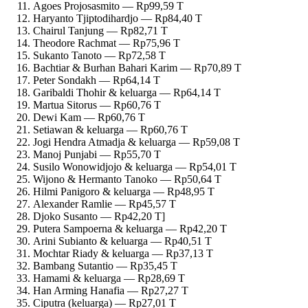
Agoes Projosasmito — Rp99,59 T
Haryanto Tjiptodihardjo — Rp84,40 T
Chairul Tanjung — Rp82,71 T
Theodore Rachmat — Rp75,96 T
Sukanto Tanoto — Rp72,58 T
Bachtiar & Burhan Bahari Karim — Rp70,89 T
Peter Sondakh — Rp64,14 T
Garibaldi Thohir & keluarga — Rp64,14 T
Martua Sitorus — Rp60,76 T
Dewi Kam — Rp60,76 T
Setiawan & keluarga — Rp60,76 T
Jogi Hendra Atmadja & keluarga — Rp59,08 T
Manoj Punjabi — Rp55,70 T
Susilo Wonowidjojo & keluarga — Rp54,01 T
Wijono & Hermanto Tanoko — Rp50,64 T
Hilmi Panigoro & keluarga — Rp48,95 T
Alexander Ramlie — Rp45,57 T
Djoko Susanto — Rp42,20 T]
Putera Sampoerna & keluarga — Rp42,20 T
Arini Subianto & keluarga — Rp40,51 T
Mochtar Riady & keluarga — Rp37,13 T
Bambang Sutantio — Rp35,45 T
Hamami & keluarga — Rp28,69 T
Han Arming Hanafia — Rp27,27 T
Ciputra (keluarga) — Rp27,01 T