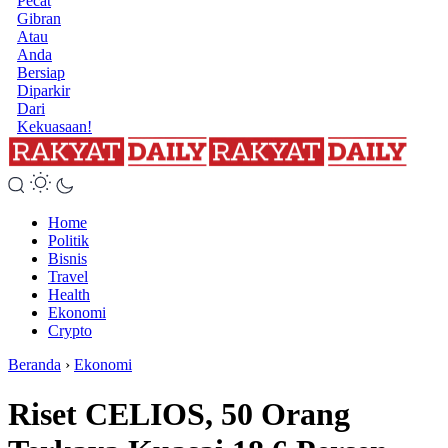
Pecat
Gibran
Atau
Anda
Bersiap
Diparkir
Dari
Kekuasaan!
Home
Politik
Bisnis
Travel
Health
Ekonomi
Crypto
Beranda
›
Ekonomi
Riset CELIOS, 50 Orang