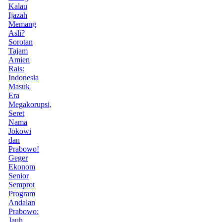
Kalau
Ijazah
Memang
Asli?
Sorotan
Tajam
Amien
Rais:
Indonesia
Masuk
Era
Megakorupsi,
Seret
Nama
Jokowi
dan
Prabowo!
Geger
Ekonom
Senior
Semprot
Program
Andalan
Prabowo:
Jauh