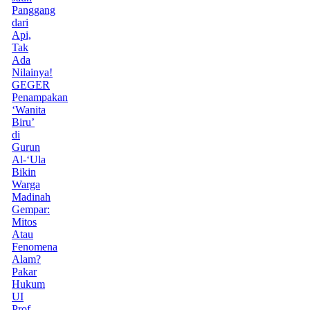
Panggang
dari
Api,
Tak
Ada
Nilainya!
GEGER
Penampakan
‘Wanita
Biru’
di
Gurun
Al-‘Ula
Bikin
Warga
Madinah
Gempar:
Mitos
Atau
Fenomena
Alam?
Pakar
Hukum
UI
Prof