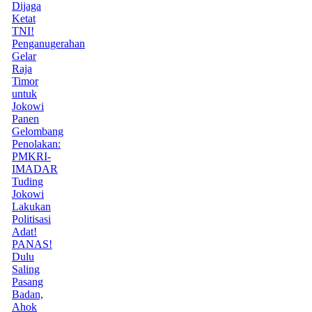
Dijaga
Ketat
TNI!
Penganugerahan
Gelar
Raja
Timor
untuk
Jokowi
Panen
Gelombang
Penolakan:
PMKRI-
IMADAR
Tuding
Jokowi
Lakukan
Politisasi
Adat!
PANAS!
Dulu
Saling
Pasang
Badan,
Ahok