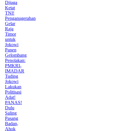
Dijaga
Ketat
TNI!
Penganugerahan
Gelar
Raja
Timor
untuk
Jokowi
Panen
Gelombang
Penolakan:
PMKRI-
IMADAR
Tuding
Jokowi
Lakukan
Politisasi
Adat!
PANAS!
Dulu
Saling
Pasang
Badan,
Ahok