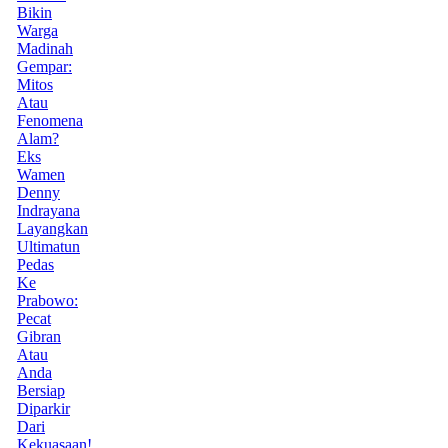
Bikin
Warga
Madinah
Gempar:
Mitos
Atau
Fenomena
Alam?
Eks
Wamen
Denny
Indrayana
Layangkan
Ultimatun
Pedas
Ke
Prabowo:
Pecat
Gibran
Atau
Anda
Bersiap
Diparkir
Dari
Kekuasaan!