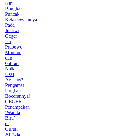
Kini
Bongkar
Puncak
Kekecewaannya
Pada
Jokowi
Geger
Isu
Prabowo
Mundur
dan
Gibran
Naik
Usai
Agustus?
Pengamat
Ungkap
Bocorannya!
GEGER
Penampakan
‘Wanita
Biru’
di
Gurun
Al-‘Ula