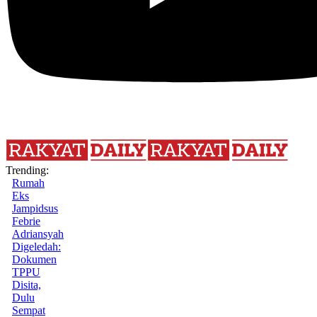
Trending:
Rumah
Eks
Jampidsus
Febrie
Adriansyah
Digeledah:
Dokumen
TPPU
Disita,
Dulu
Sempat