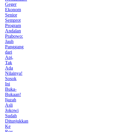
Geger
Ekonom
Senior
Semprot
Program
Andalan
Prabowo:
Jauh
Panggang
dari
Api,
Tak
Ada
Nilainya!
Sosok
Ini
Buka-
Bukaan!
Ijazah
Asli
Jokowi
Sudah
Ditunjukkan
Ke
Roy