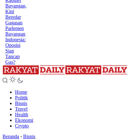
Kabinet
Bayangan,
Kini
Beredar
Gagasan
Parlemen
Bayangan
Indonesia:
Oposisi
Siap
Tancap
Gas?
Home
Politik
Bisnis
Travel
Health
Ekonomi
Crypto
Beranda
›
Bisnis