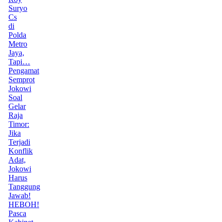
Suryo
Cs
di
Polda
Metro
Jaya,
Tapi…
Pengamat
Semprot
Jokowi
Soal
Gelar
Raja
Timor:
Jika
Terjadi
Konflik
Adat,
Jokowi
Harus
Tanggung
Jawab!
HEBOH!
Pasca