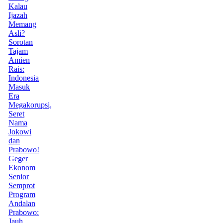
Kalau
Ijazah
Memang
Asli?
Sorotan
Tajam
Amien
Rais:
Indonesia
Masuk
Era
Megakorupsi,
Seret
Nama
Jokowi
dan
Prabowo!
Geger
Ekonom
Senior
Semprot
Program
Andalan
Prabowo:
Jauh