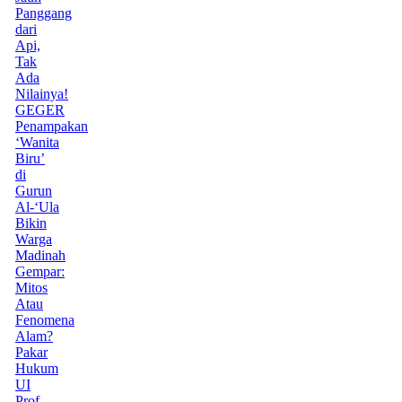
Panggang
dari
Api,
Tak
Ada
Nilainya!
GEGER
Penampakan
‘Wanita
Biru’
di
Gurun
Al-‘Ula
Bikin
Warga
Madinah
Gempar:
Mitos
Atau
Fenomena
Alam?
Pakar
Hukum
UI
Prof