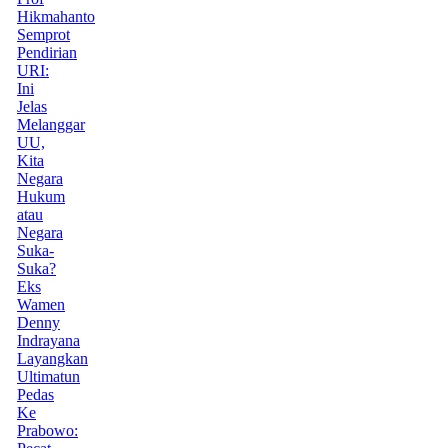
Hikmahanto
Semprot
Pendirian
URI:
Ini
Jelas
Melanggar
UU,
Kita
Negara
Hukum
atau
Negara
Suka-
Suka?
Eks
Wamen
Denny
Indrayana
Layangkan
Ultimatun
Pedas
Ke
Prabowo: