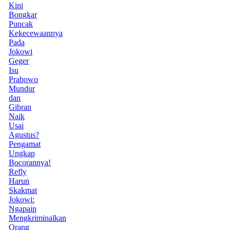
Kini
Bongkar
Puncak
Kekecewaannya
Pada
Jokowi
Geger
Isu
Prabowo
Mundur
dan
Gibran
Naik
Usai
Agustus?
Pengamat
Ungkap
Bocorannya!
Refly
Harun
Skakmat
Jokowi:
Ngapain
Mengkriminalkan
Orang