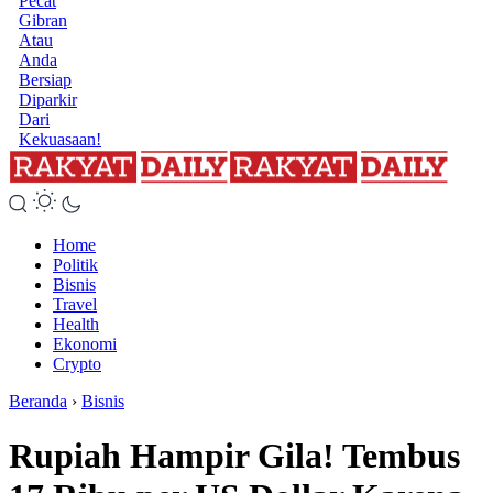
Pecat
Gibran
Atau
Anda
Bersiap
Diparkir
Dari
Kekuasaan!
Home
Politik
Bisnis
Travel
Health
Ekonomi
Crypto
Beranda
›
Bisnis
Rupiah Hampir Gila! Tembus