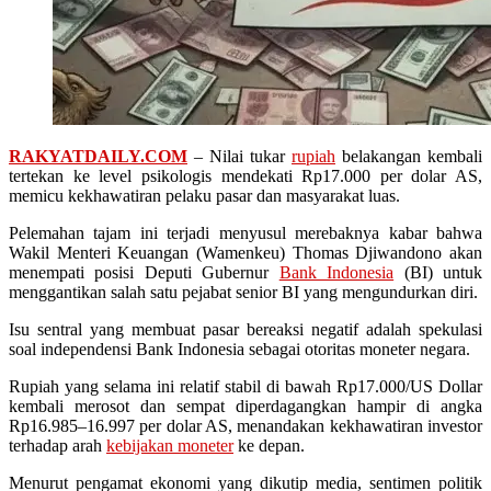
RAKYATDAILY.COM
– Nilai tukar
rupiah
belakangan kembali
tertekan ke level psikologis mendekati Rp17.000 per dolar AS,
memicu kekhawatiran pelaku pasar dan masyarakat luas.
Pelemahan tajam ini terjadi menyusul merebaknya kabar bahwa
Wakil Menteri Keuangan (Wamenkeu) Thomas Djiwandono akan
menempati posisi Deputi Gubernur
Bank Indonesia
(BI) untuk
menggantikan salah satu pejabat senior BI yang mengundurkan diri.
Isu sentral yang membuat pasar bereaksi negatif adalah spekulasi
soal independensi Bank Indonesia sebagai otoritas moneter negara.
Rupiah yang selama ini relatif stabil di bawah Rp17.000/US Dollar
kembali merosot dan sempat diperdagangkan hampir di angka
Rp16.985–16.997 per dolar AS, menandakan kekhawatiran investor
terhadap arah
kebijakan moneter
ke depan.
Menurut pengamat ekonomi yang dikutip media, sentimen politik