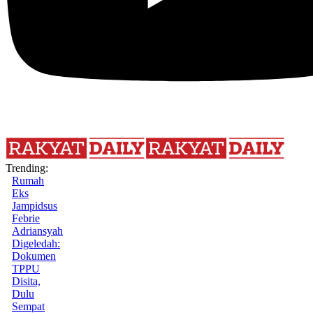
Trending:
Rumah
Eks
Jampidsus
Febrie
Adriansyah
Digeledah:
Dokumen
TPPU
Disita,
Dulu
Sempat