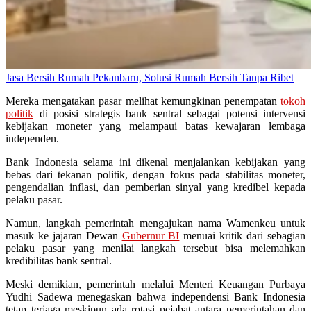
Jasa Bersih Rumah Pekanbaru, Solusi Rumah Bersih Tanpa Ribet
Mereka mengatakan pasar melihat kemungkinan penempatan
tokoh
politik
di posisi strategis bank sentral sebagai potensi intervensi
kebijakan moneter yang melampaui batas kewajaran lembaga
independen.
Bank Indonesia selama ini dikenal menjalankan kebijakan yang
bebas dari tekanan politik, dengan fokus pada stabilitas moneter,
pengendalian inflasi, dan pemberian sinyal yang kredibel kepada
pelaku pasar.
Namun, langkah pemerintah mengajukan nama Wamenkeu untuk
masuk ke jajaran Dewan
Gubernur BI
menuai kritik dari sebagian
pelaku pasar yang menilai langkah tersebut bisa melemahkan
kredibilitas bank sentral.
Meski demikian, pemerintah melalui Menteri Keuangan Purbaya
Yudhi Sadewa menegaskan bahwa independensi Bank Indonesia
tetap terjaga meskipun ada rotasi pejabat antara pemerintahan dan