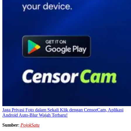
Jaga Privasi Foto dalam Sekali Klik dengan CensorCam, Aplikasi
Android Auto-Blur Wajah Terbaru!
Sumber
:
PojokSatu