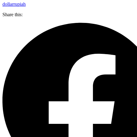
dollar
rupiah
Share this: