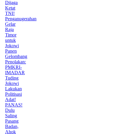
Dijaga
Ketat
TNI!
Penganugerahan
Gelar
Raja
Timor
untuk
Jokowi
Panen
Gelombang
Penolakan:
PMKRI-
IMADAR
Tuding
Jokowi
Lakukan
Politisasi
Adat!
PANAS!
Dulu
Saling
Pasang
Badan,
Ahok