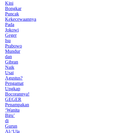
Kini
Bongkar
Puncak
Kekecewaannya
Pada
Jokowi
Geger
Isu
Prabowo
Mundur
dan
Gibran
Naik
Usai
Agustus?
Pengamat
Ungkap
Bocorannya!
GEGER
Penampakan
‘Wanita
Biru’
di
Gurun
Al-‘Ula