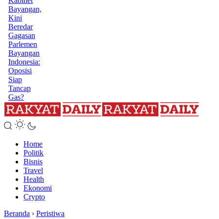
Kabinet
Bayangan,
Kini
Beredar
Gagasan
Parlemen
Bayangan
Indonesia:
Oposisi
Siap
Tancap
Gas?
Home
Politik
Bisnis
Travel
Health
Ekonomi
Crypto
Beranda
›
Peristiwa