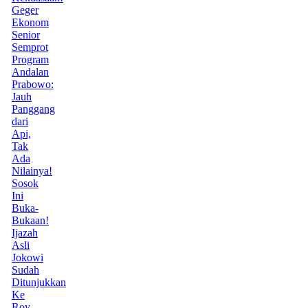
Geger
Ekonom
Senior
Semprot
Program
Andalan
Prabowo:
Jauh
Panggang
dari
Api,
Tak
Ada
Nilainya!
Sosok
Ini
Buka-
Bukaan!
Ijazah
Asli
Jokowi
Sudah
Ditunjukkan
Ke
Roy