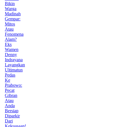
Bikin
Warga
Madinah
Gempar:
Mitos
Atau
Fenomena
Alam?
Eks
Wamen
Denny
Indrayana
Layangkan
Ultimatun
Pedas
Ke
Prabowo:
Pecat
Gibran
Atau
Anda
Bersiap
Diparkir
Dari
Kekuasaan!