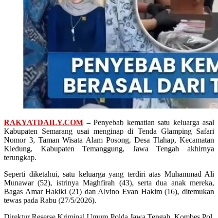
RAKYATDAILY.COM
–
Penyebab kematian satu keluarga asal
Kabupaten Semarang usai menginap di Tenda Glamping Safari
Nomor 3, Taman Wisata Alam Posong, Desa Tlahap, Kecamatan
Kledung, Kabupaten Temanggung, Jawa Tengah akhirnya
terungkap.
Seperti diketahui, satu keluarga yang terdiri atas Muhammad Ali
Munawar (52), istrinya Maghfirah (43), serta dua anak mereka,
Bagas Amar Hakiki (21) dan Alvino Evan Hakim (16), ditemukan
tewas pada Rabu (27/5/2026).
Direktur Reserse Kriminal Umum Polda Jawa Tengah, Kombes Pol.