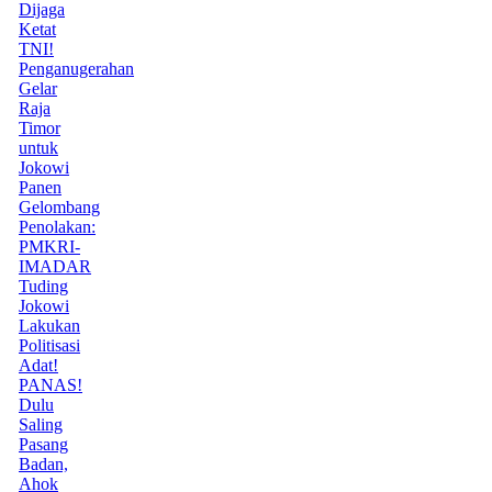
Dijaga
Ketat
TNI!
Penganugerahan
Gelar
Raja
Timor
untuk
Jokowi
Panen
Gelombang
Penolakan:
PMKRI-
IMADAR
Tuding
Jokowi
Lakukan
Politisasi
Adat!
PANAS!
Dulu
Saling
Pasang
Badan,
Ahok