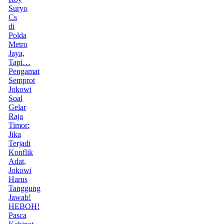
Suryo
Cs
di
Polda
Metro
Jaya,
Tapi…
Pengamat
Semprot
Jokowi
Soal
Gelar
Raja
Timor:
Jika
Terjadi
Konflik
Adat,
Jokowi
Harus
Tanggung
Jawab!
HEBOH!
Pasca