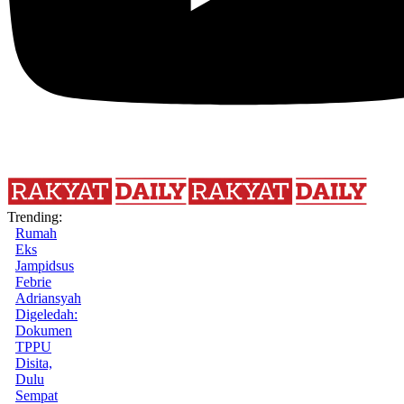
Trending:
Rumah
Eks
Jampidsus
Febrie
Adriansyah
Digeledah:
Dokumen
TPPU
Disita,
Dulu
Sempat