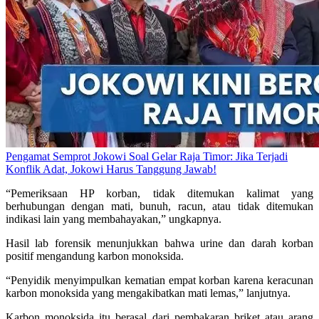
Pengamat Semprot Jokowi Soal Gelar Raja Timor: Jika Terjadi
Konflik Adat, Jokowi Harus Tanggung Jawab!
“Pemeriksaan HP korban, tidak ditemukan kalimat yang
berhubungan dengan mati, bunuh, racun, atau tidak ditemukan
indikasi lain yang membahayakan,” ungkapnya.
Hasil lab forensik menunjukkan bahwa urine dan darah korban
positif mengandung karbon monoksida.
“Penyidik menyimpulkan kematian empat korban karena keracunan
karbon monoksida yang mengakibatkan mati lemas,” lanjutnya.
Karbon monoksida itu berasal dari pembakaran briket atau arang