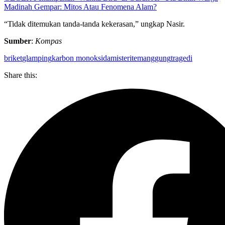
Madinah Gempar: Mitos Atau Fenomena Alam?
“Tidak ditemukan tanda-tanda kekerasan,” ungkap Nasir.
Sumber
:
Kompas
briket
glamping
karbon monoksida
misteri
temanggung
tragedi
Share this: