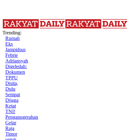
Trending:
Rumah
Eks
Jampidsus
Febrie
Adriansyah
Digeledah:
Dokumen
TPPU
Disita,
Dulu
Sempat
Dijaga
Ketat
TNI!
Penganugerahan
Gelar
Raja
Timor
untuk