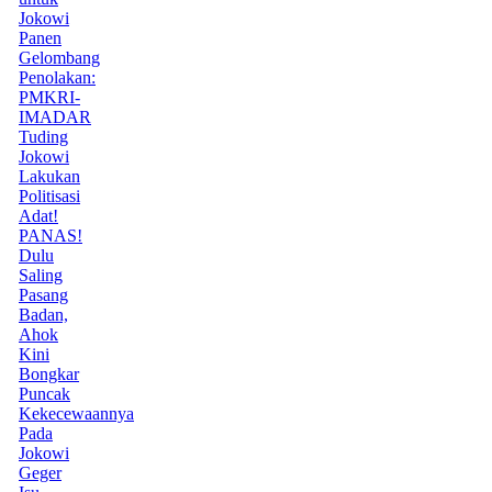
Jokowi
Panen
Gelombang
Penolakan:
PMKRI-
IMADAR
Tuding
Jokowi
Lakukan
Politisasi
Adat!
PANAS!
Dulu
Saling
Pasang
Badan,
Ahok
Kini
Bongkar
Puncak
Kekecewaannya
Pada
Jokowi
Geger