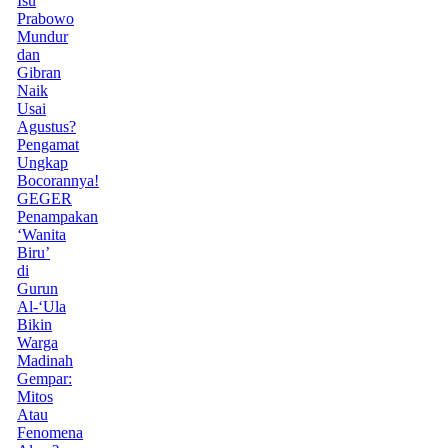
Isu
Prabowo
Mundur
dan
Gibran
Naik
Usai
Agustus?
Pengamat
Ungkap
Bocorannya!
GEGER
Penampakan
‘Wanita
Biru’
di
Gurun
Al-‘Ula
Bikin
Warga
Madinah
Gempar:
Mitos
Atau
Fenomena