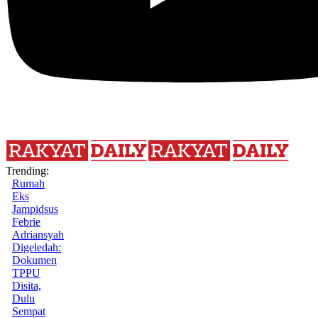
Trending:
Rumah
Eks
Jampidsus
Febrie
Adriansyah
Digeledah:
Dokumen
TPPU
Disita,
Dulu
Sempat