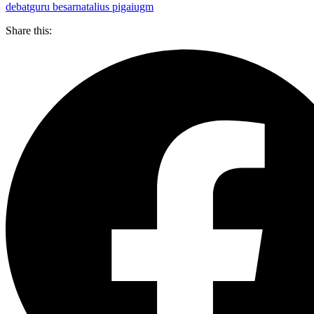
debat
guru besar
natalius pigai
ugm
Share this: