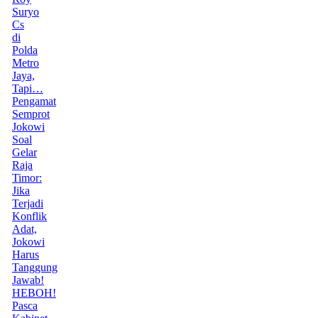
Suryo
Cs
di
Polda
Metro
Jaya,
Tapi…
Pengamat
Semprot
Jokowi
Soal
Gelar
Raja
Timor:
Jika
Terjadi
Konflik
Adat,
Jokowi
Harus
Tanggung
Jawab!
HEBOH!
Pasca