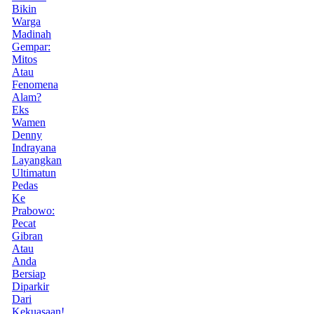
Bikin
Warga
Madinah
Gempar:
Mitos
Atau
Fenomena
Alam?
Eks
Wamen
Denny
Indrayana
Layangkan
Ultimatun
Pedas
Ke
Prabowo:
Pecat
Gibran
Atau
Anda
Bersiap
Diparkir
Dari
Kekuasaan!