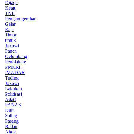
Dijaga
Ketat
TNI!
Penganugerahan
Gelar
Raja
Timor
untuk
Jokowi
Panen
Gelombang
Penolakan:
PMKRI-
IMADAR
Tuding
Jokowi
Lakukan
Politisasi
Adat!
PANAS!
Dulu
Saling
Pasang
Badan,
Ahok