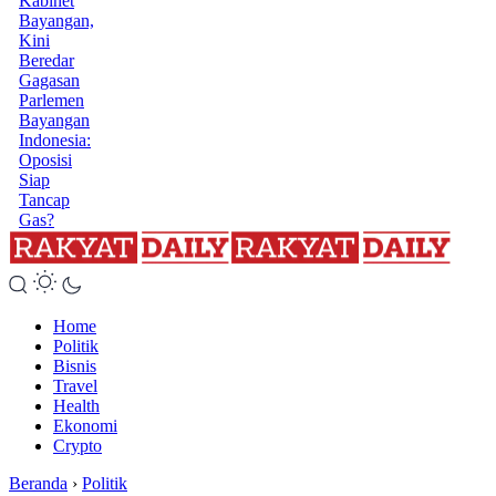
Kabinet
Bayangan,
Kini
Beredar
Gagasan
Parlemen
Bayangan
Indonesia:
Oposisi
Siap
Tancap
Gas?
Home
Politik
Bisnis
Travel
Health
Ekonomi
Crypto
Beranda
›
Politik