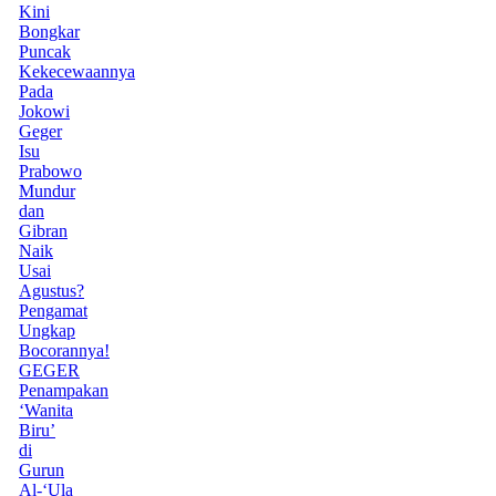
Kini
Bongkar
Puncak
Kekecewaannya
Pada
Jokowi
Geger
Isu
Prabowo
Mundur
dan
Gibran
Naik
Usai
Agustus?
Pengamat
Ungkap
Bocorannya!
GEGER
Penampakan
‘Wanita
Biru’
di
Gurun
Al-‘Ula