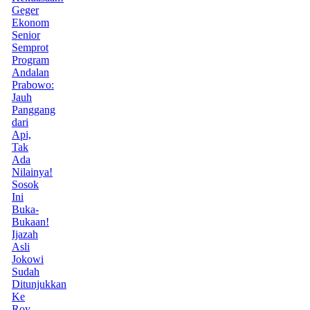
Geger
Ekonom
Senior
Semprot
Program
Andalan
Prabowo:
Jauh
Panggang
dari
Api,
Tak
Ada
Nilainya!
Sosok
Ini
Buka-
Bukaan!
Ijazah
Asli
Jokowi
Sudah
Ditunjukkan
Ke
Roy