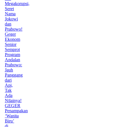
Megakorupsi,
Seret
Nama
Jokowi
dan
Prabowo!
Geger
Ekonom
Senior
Semprot
Program
Andalan
Prabowo:
Jauh
Panggang
dari
Api,
Tak
Ada
Nilainya!
GEGER
Penampakan
‘Wanita
Biru’
di