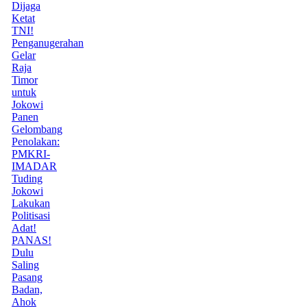
Dijaga
Ketat
TNI!
Penganugerahan
Gelar
Raja
Timor
untuk
Jokowi
Panen
Gelombang
Penolakan:
PMKRI-
IMADAR
Tuding
Jokowi
Lakukan
Politisasi
Adat!
PANAS!
Dulu
Saling
Pasang
Badan,
Ahok