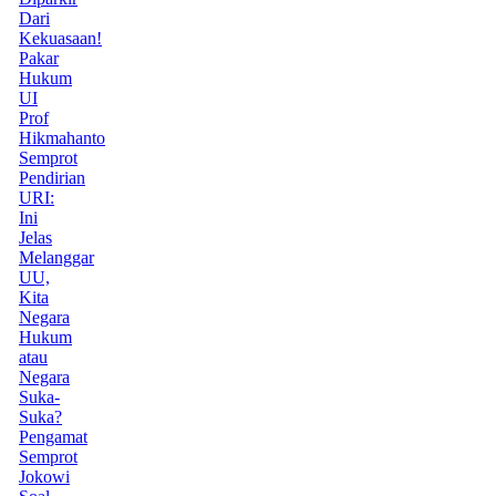
Dari
Kekuasaan!
Pakar
Hukum
UI
Prof
Hikmahanto
Semprot
Pendirian
URI:
Ini
Jelas
Melanggar
UU,
Kita
Negara
Hukum
atau
Negara
Suka-
Suka?
Pengamat
Semprot
Jokowi