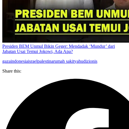
Presiden BEM Unmul Bikin Geger: Mendadak ‘Mundur’ dari
Jabatan Usai Temui Jokowi, Ada Apa?
gaza
indonesia
israel
palestina
rumah sakit
yahudi
zionis
Share this: