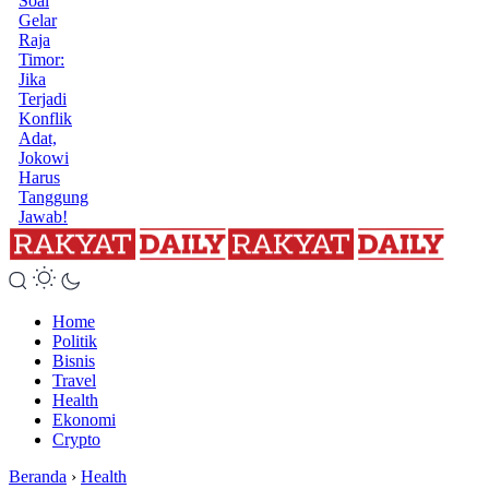
Soal
Gelar
Raja
Timor:
Jika
Terjadi
Konflik
Adat,
Jokowi
Harus
Tanggung
Jawab!
Home
Politik
Bisnis
Travel
Health
Ekonomi
Crypto
Beranda
›
Health