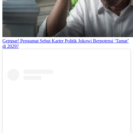
Gempar! Pengamat Sebut Karier Politik Jokowi Berpotensi ‘Tamat’
di 2029?