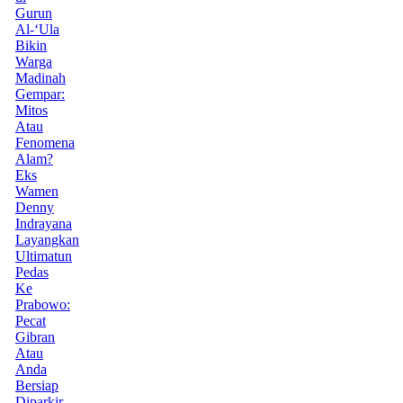
Gurun
Al-‘Ula
Bikin
Warga
Madinah
Gempar:
Mitos
Atau
Fenomena
Alam?
Eks
Wamen
Denny
Indrayana
Layangkan
Ultimatun
Pedas
Ke
Prabowo:
Pecat
Gibran
Atau
Anda
Bersiap
Diparkir