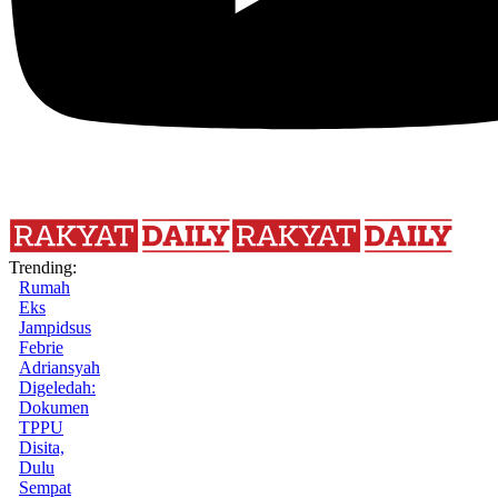
Trending:
Rumah
Eks
Jampidsus
Febrie
Adriansyah
Digeledah:
Dokumen
TPPU
Disita,
Dulu
Sempat