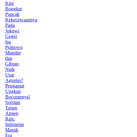
Kini
Bongkar
Puncak
Kekecewaannya
Pada
Jokowi
Geger
Isu
Prabowo
Mundur
dan
Gibran
Naik
Usai
Agustus?
Pengamat
Ungkap
Bocorannya!
Sorotan
Tajam
Amien
Rais:
Indonesia
Masuk
Era