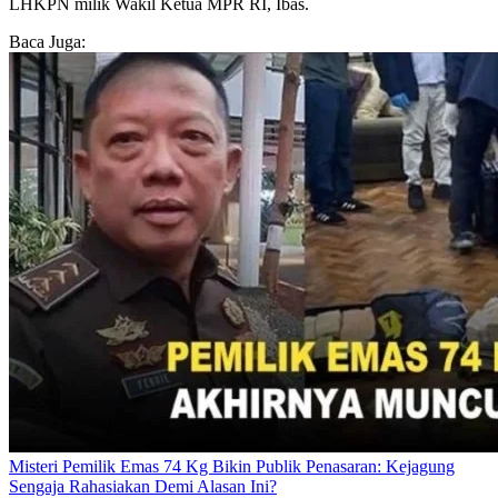
LHKPN milik Wakil Ketua MPR RI, Ibas.
Baca Juga:
Misteri Pemilik Emas 74 Kg Bikin Publik Penasaran: Kejagung
Sengaja Rahasiakan Demi Alasan Ini?