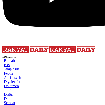
Trending:
Rumah
Eks
Jampidsus
Febrie
Adriansyah
Digeledah:
Dokumen
TPPU
Disita,
Dulu
Sempat