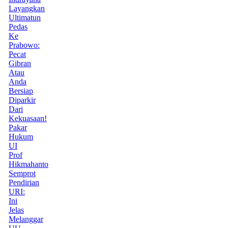
Layangkan
Ultimatun
Pedas
Ke
Prabowo:
Pecat
Gibran
Atau
Anda
Bersiap
Diparkir
Dari
Kekuasaan!
Pakar
Hukum
UI
Prof
Hikmahanto
Semprot
Pendirian
URI:
Ini
Jelas
Melanggar