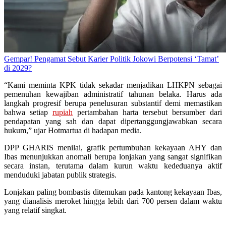
Gempar! Pengamat Sebut Karier Politik Jokowi Berpotensi ‘Tamat’
di 2029?
“Kami meminta KPK tidak sekadar menjadikan LHKPN sebagai
pemenuhan kewajiban administratif tahunan belaka. Harus ada
langkah progresif berupa penelusuran substantif demi memastikan
bahwa setiap
rupiah
pertambahan harta tersebut bersumber dari
pendapatan yang sah dan dapat dipertanggungjawabkan secara
hukum,” ujar Hotmartua di hadapan media.
DPP GHARIS menilai, grafik pertumbuhan kekayaan AHY dan
Ibas menunjukkan anomali berupa lonjakan yang sangat signifikan
secara instan, terutama dalam kurun waktu kededuanya aktif
menduduki jabatan publik strategis.
Lonjakan paling bombastis ditemukan pada kantong kekayaan Ibas,
yang dianalisis meroket hingga lebih dari 700 persen dalam waktu
yang relatif singkat.