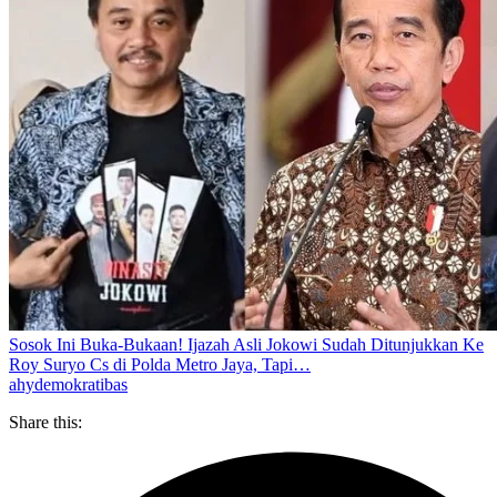
Sosok Ini Buka-Bukaan! Ijazah Asli Jokowi Sudah Ditunjukkan Ke
Roy Suryo Cs di Polda Metro Jaya, Tapi…
ahy
demokrat
ibas
Share this: