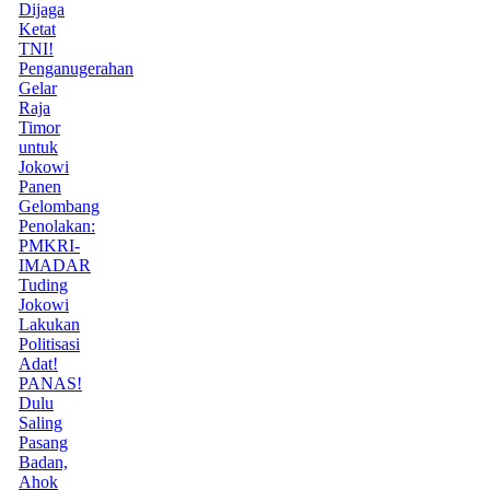
Dijaga
Ketat
TNI!
Penganugerahan
Gelar
Raja
Timor
untuk
Jokowi
Panen
Gelombang
Penolakan:
PMKRI-
IMADAR
Tuding
Jokowi
Lakukan
Politisasi
Adat!
PANAS!
Dulu
Saling
Pasang
Badan,
Ahok