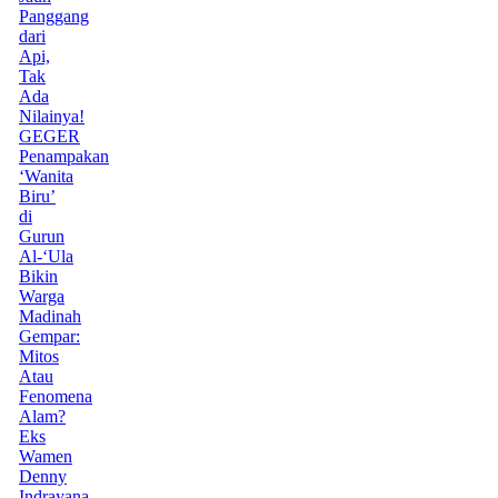
Panggang
dari
Api,
Tak
Ada
Nilainya!
GEGER
Penampakan
‘Wanita
Biru’
di
Gurun
Al-‘Ula
Bikin
Warga
Madinah
Gempar:
Mitos
Atau
Fenomena
Alam?
Eks
Wamen
Denny
Indrayana