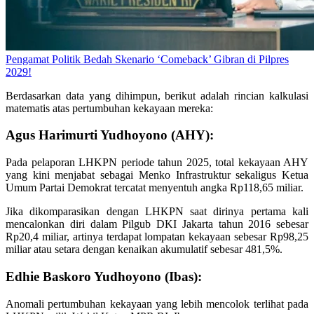
Pengamat Politik Bedah Skenario ‘Comeback’ Gibran di Pilpres
2029!
Berdasarkan data yang dihimpun, berikut adalah rincian kalkulasi
matematis atas pertumbuhan kekayaan mereka:
Agus Harimurti Yudhoyono (AHY):
Pada pelaporan LHKPN periode tahun 2025, total kekayaan AHY
yang kini menjabat sebagai Menko Infrastruktur sekaligus Ketua
Umum Partai Demokrat tercatat menyentuh angka Rp118,65 miliar.
Jika dikomparasikan dengan LHKPN saat dirinya pertama kali
mencalonkan diri dalam Pilgub DKI Jakarta tahun 2016 sebesar
Rp20,4 miliar, artinya terdapat lompatan kekayaan sebesar Rp98,25
miliar atau setara dengan kenaikan akumulatif sebesar 481,5%.
Edhie Baskoro Yudhoyono (Ibas):
Anomali pertumbuhan kekayaan yang lebih mencolok terlihat pada