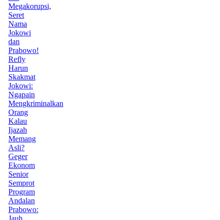
Megakorupsi,
Seret
Nama
Jokowi
dan
Prabowo!
Refly
Harun
Skakmat
Jokowi:
Ngapain
Mengkriminalkan
Orang
Kalau
Ijazah
Memang
Asli?
Geger
Ekonom
Senior
Semprot
Program
Andalan
Prabowo:
Jauh