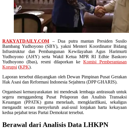
RAKYATDAILY.COM
– Dua putra mantan Presiden Susilo
Bambang Yudhoyono (SBY), yakni Menteri Koordinator Bidang
Infrastruktur dan Pembangunan Kewilayahan Agus Harimurti
Yudhoyono (AHY) serta Wakil Ketua MPR RI Edhie Baskoro
Yudhoyono (Ibas), resmi dilaporkan ke
Komisi Pemberantasan
Korupsi
(
KPK
).
Laporan tersebut dilayangkan oleh Dewan Pimpinan Pusat Gerakan
Hak Asasi dan Reformasi Indonesia Sejahtera (DPP GHARIS).
Organisasi kemasyarakatan ini mendesak lembaga antirasuah untuk
segera menggandeng Pusat Pelaporan dan Analisis Transaksi
Keuangan (PPATK) guna menelaah, mengklarifikasi, sekaligus
mengaudit secara menyeluruh asal-usul lonjakan harta kekayaan
kedua pejabat teras Partai Demokrat tersebut.
Berawal dari Analisis Data LHKPN