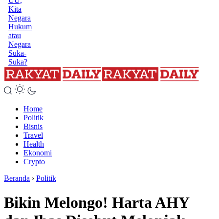
UU,
Kita
Negara
Hukum
atau
Negara
Suka-
Suka?
Home
Politik
Bisnis
Travel
Health
Ekonomi
Crypto
Beranda
›
Politik
Bikin Melongo! Harta AHY