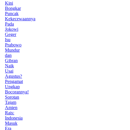
Kini
Bongkar
Puncak
Kekecewaannya
Pada
Jokowi
Geger
Isu
Prabowo
Mundur
dan
Gibran
Naik
Usai
Agustus?
Pengamat
Ungkap
Bocorannya!
Sorotan
Tajam
Amien
Rais:
Indonesia
Masuk
Era