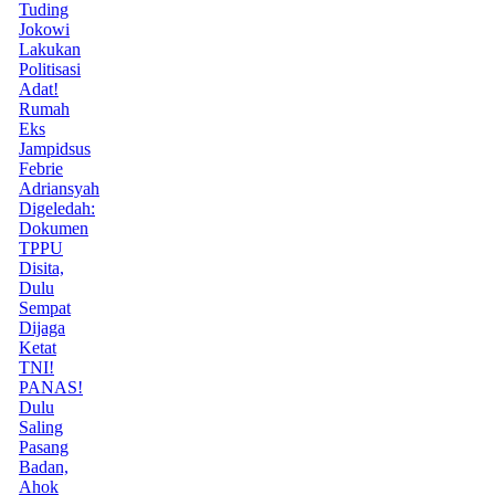
Tuding
Jokowi
Lakukan
Politisasi
Adat!
Rumah
Eks
Jampidsus
Febrie
Adriansyah
Digeledah:
Dokumen
TPPU
Disita,
Dulu
Sempat
Dijaga
Ketat
TNI!
PANAS!
Dulu
Saling
Pasang
Badan,
Ahok