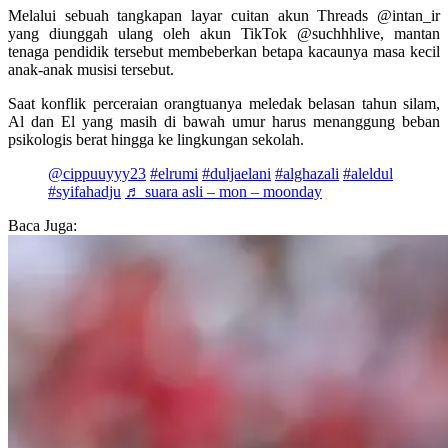
Melalui sebuah tangkapan layar cuitan akun Threads @intan_ir
yang diunggah ulang oleh akun TikTok @suchhhlive, mantan
tenaga pendidik tersebut membeberkan betapa kacaunya masa kecil
anak-anak musisi tersebut.
Saat konflik perceraian orangtuanya meledak belasan tahun silam,
Al dan El yang masih di bawah umur harus menanggung beban
psikologis berat hingga ke lingkungan sekolah.
@cippuuyyy23
#elrumi
#duljaelani
#alghazali
#aleldul
#syifahadju
♬ suara asli – mon – moonday
Baca Juga: