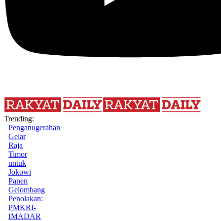
Trending:
Penganugerahan
Gelar
Raja
Timor
untuk
Jokowi
Panen
Gelombang
Penolakan:
PMKRI-
IMADAR