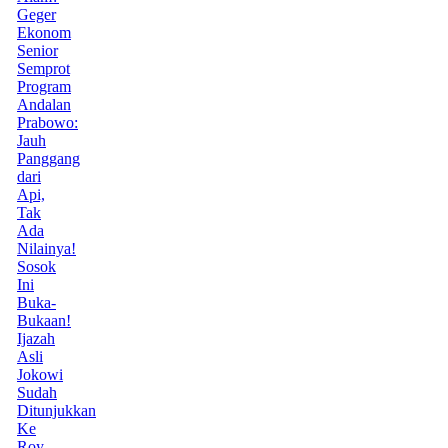
Geger
Ekonom
Senior
Semprot
Program
Andalan
Prabowo:
Jauh
Panggang
dari
Api,
Tak
Ada
Nilainya!
Sosok
Ini
Buka-
Bukaan!
Ijazah
Asli
Jokowi
Sudah
Ditunjukkan
Ke
Roy