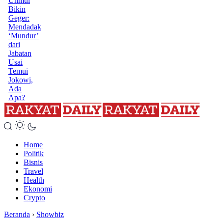
Unmul
Bikin
Geger:
Mendadak
‘Mundur’
dari
Jabatan
Usai
Temui
Jokowi,
Ada
Apa?
Home
Politik
Bisnis
Travel
Health
Ekonomi
Crypto
Beranda
›
Showbiz