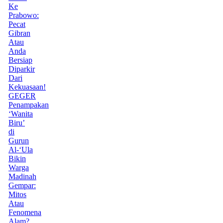
Ke
Prabowo:
Pecat
Gibran
Atau
Anda
Bersiap
Diparkir
Dari
Kekuasaan!
GEGER
Penampakan
‘Wanita
Biru’
di
Gurun
Al-‘Ula
Bikin
Warga
Madinah
Gempar:
Mitos
Atau
Fenomena
Alam?