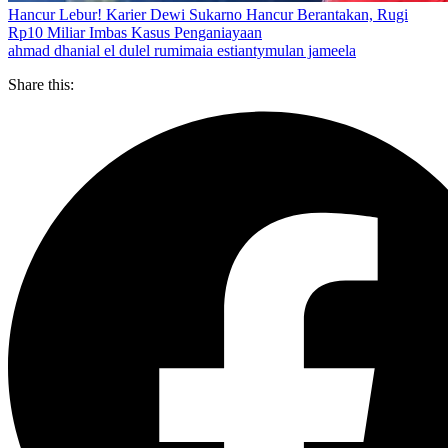
Hancur Lebur! Karier Dewi Sukarno Hancur Berantakan, Rugi
Rp10 Miliar Imbas Kasus Penganiayaan
ahmad dhani
al el dul
el rumi
maia estianty
mulan jameela
Share this: