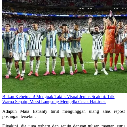
Bukan Kebetulan! Menguak Taktik Visual Jenius Scaloni: Trik
Warna Sepatu, Messi Langsung Menggila Cetak Hat-trick
Adapun Maia Estianty turut mengunggah ulang alias repost
postingan tersebut.
Diyakini, dia juga terharu dan setuju dengan tulisan mantan guru