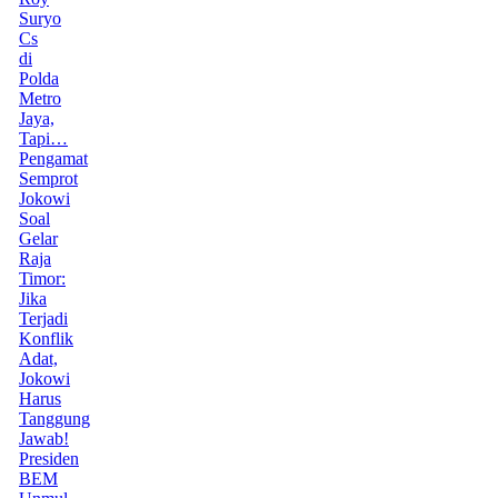
Suryo
Cs
di
Polda
Metro
Jaya,
Tapi…
Pengamat
Semprot
Jokowi
Soal
Gelar
Raja
Timor:
Jika
Terjadi
Konflik
Adat,
Jokowi
Harus
Tanggung
Jawab!
Presiden
BEM