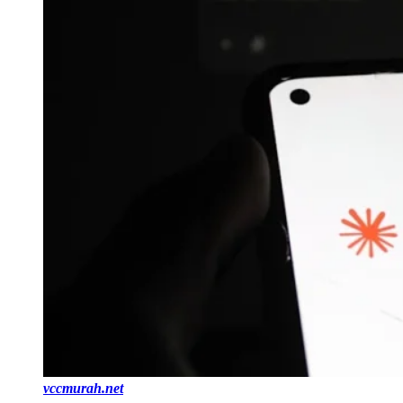
vccmurah.net