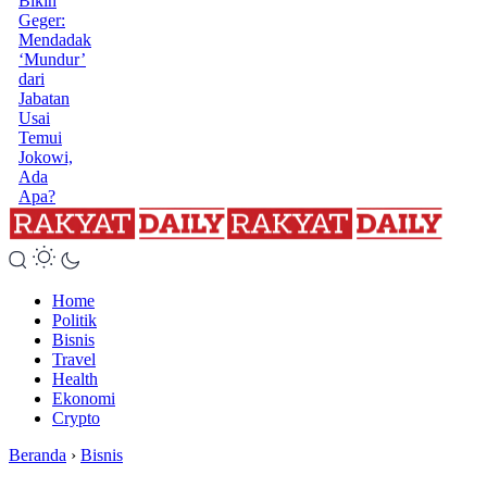
Bikin
Geger:
Mendadak
‘Mundur’
dari
Jabatan
Usai
Temui
Jokowi,
Ada
Apa?
Home
Politik
Bisnis
Travel
Health
Ekonomi
Crypto
Beranda
›
Bisnis