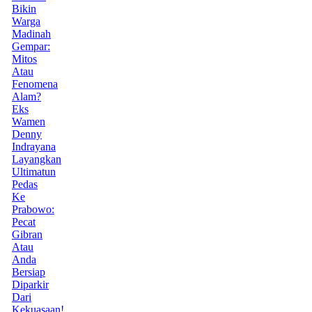
Bikin
Warga
Madinah
Gempar:
Mitos
Atau
Fenomena
Alam?
Eks
Wamen
Denny
Indrayana
Layangkan
Ultimatun
Pedas
Ke
Prabowo:
Pecat
Gibran
Atau
Anda
Bersiap
Diparkir
Dari
Kekuasaan!