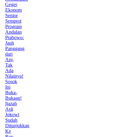
Geger
Ekonom
Senior
Semprot
Program
Andalan
Prabowo:
Jauh
Panggang
dari
Api,
Tak
Ada
Nilainya!
Sosok
Ini
Buka-
Bukaan!
Ijazah
Asli
Jokowi
Sudah
Ditunjukkan
Ke
Roy