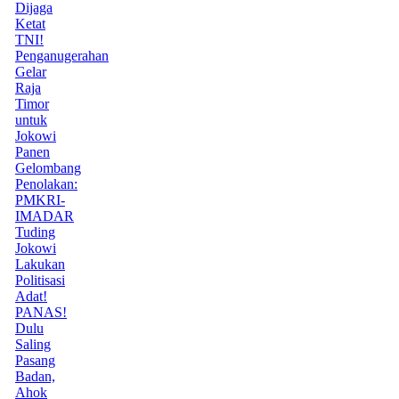
Dijaga
Ketat
TNI!
Penganugerahan
Gelar
Raja
Timor
untuk
Jokowi
Panen
Gelombang
Penolakan:
PMKRI-
IMADAR
Tuding
Jokowi
Lakukan
Politisasi
Adat!
PANAS!
Dulu
Saling
Pasang
Badan,
Ahok