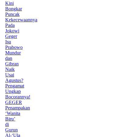
Kini
Bongkar
Puncak
Kekecewaannya
Pada
Jokowi
Geger
Isu
Prabowo
Mundur
dan
Gibran
Naik
Usai
Agustus?
Pengamat
Ungkap
Bocorannya!
GEGER
Penampakan
‘Wanita
Biru’
di
Gurun
Al-‘Ula