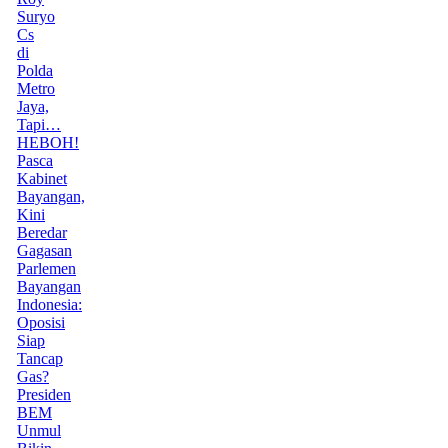
Suryo
Cs
di
Polda
Metro
Jaya,
Tapi…
HEBOH!
Pasca
Kabinet
Bayangan,
Kini
Beredar
Gagasan
Parlemen
Bayangan
Indonesia:
Oposisi
Siap
Tancap
Gas?
Presiden
BEM
Unmul