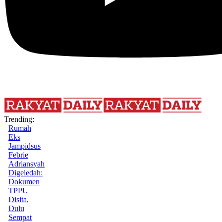
Trending:
Rumah
Eks
Jampidsus
Febrie
Adriansyah
Digeledah:
Dokumen
TPPU
Disita,
Dulu
Sempat