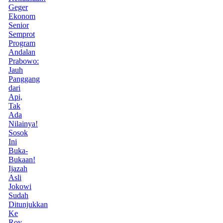
Geger
Ekonom
Senior
Semprot
Program
Andalan
Prabowo:
Jauh
Panggang
dari
Api,
Tak
Ada
Nilainya!
Sosok
Ini
Buka-
Bukaan!
Ijazah
Asli
Jokowi
Sudah
Ditunjukkan
Ke
Roy