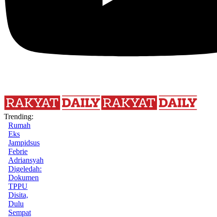
Trending:
Rumah
Eks
Jampidsus
Febrie
Adriansyah
Digeledah:
Dokumen
TPPU
Disita,
Dulu
Sempat