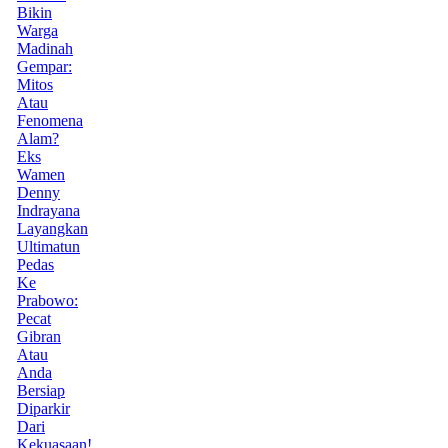
Bikin
Warga
Madinah
Gempar:
Mitos
Atau
Fenomena
Alam?
Eks
Wamen
Denny
Indrayana
Layangkan
Ultimatun
Pedas
Ke
Prabowo:
Pecat
Gibran
Atau
Anda
Bersiap
Diparkir
Dari
Kekuasaan!