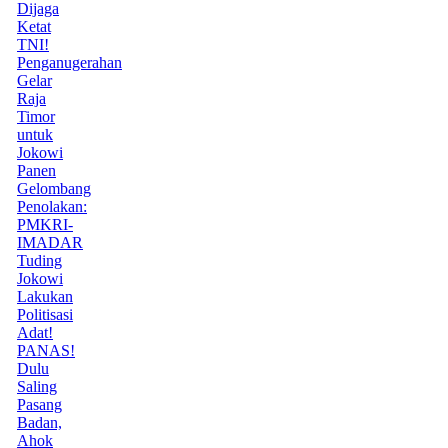
Dijaga
Ketat
TNI!
Penganugerahan
Gelar
Raja
Timor
untuk
Jokowi
Panen
Gelombang
Penolakan:
PMKRI-
IMADAR
Tuding
Jokowi
Lakukan
Politisasi
Adat!
PANAS!
Dulu
Saling
Pasang
Badan,
Ahok