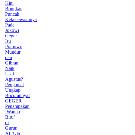
Kini
Bongkar
Puncak
Kekecewaannya
Pada
Jokowi
Geger
Isu
Prabowo
Mundur
dan
Gibran
Naik
Usai
Agustus?
Pengamat
Ungkap
Bocorannya!
GEGER
Penampakan
‘Wanita
Biru’
di
Gurun
Al-‘Ula