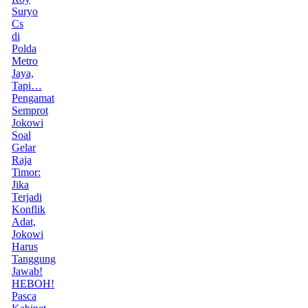
Suryo
Cs
di
Polda
Metro
Jaya,
Tapi…
Pengamat
Semprot
Jokowi
Soal
Gelar
Raja
Timor:
Jika
Terjadi
Konflik
Adat,
Jokowi
Harus
Tanggung
Jawab!
HEBOH!
Pasca