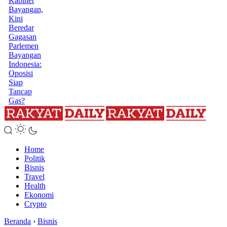
Kabinet
Bayangan,
Kini
Beredar
Gagasan
Parlemen
Bayangan
Indonesia:
Oposisi
Siap
Tancap
Gas?
Home
Politik
Bisnis
Travel
Health
Ekonomi
Crypto
Beranda
›
Bisnis