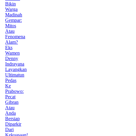
Bikin
Warga
Madinah
Gempar:
Mitos
Atau
Fenomena
Alam?
Eks
Wamen
Denny
Indrayana
Layangkan
Ultimatun
Pedas
Ke
Prabowo:
Pecat
Gibran
Atau
Anda
Bersiap
Diparkir
Dari
Kekuasaan!