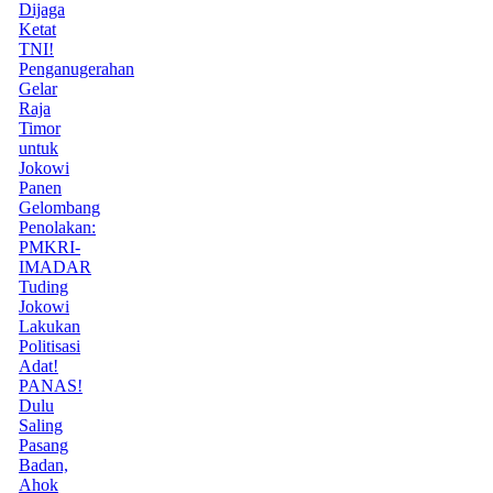
Dijaga
Ketat
TNI!
Penganugerahan
Gelar
Raja
Timor
untuk
Jokowi
Panen
Gelombang
Penolakan:
PMKRI-
IMADAR
Tuding
Jokowi
Lakukan
Politisasi
Adat!
PANAS!
Dulu
Saling
Pasang
Badan,
Ahok