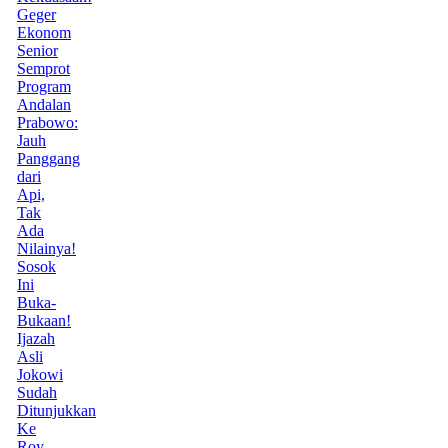
Geger
Ekonom
Senior
Semprot
Program
Andalan
Prabowo:
Jauh
Panggang
dari
Api,
Tak
Ada
Nilainya!
Sosok
Ini
Buka-
Bukaan!
Ijazah
Asli
Jokowi
Sudah
Ditunjukkan
Ke
Roy