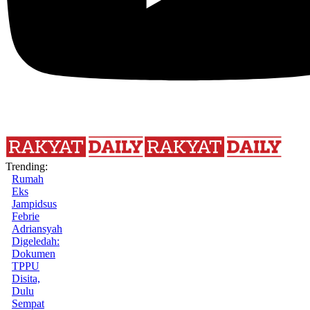
Trending:
Rumah
Eks
Jampidsus
Febrie
Adriansyah
Digeledah:
Dokumen
TPPU
Disita,
Dulu
Sempat