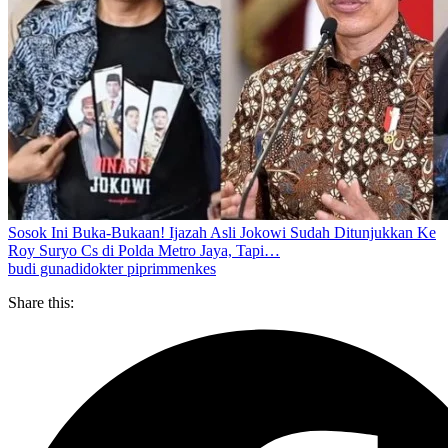
Sosok Ini Buka-Bukaan! Ijazah Asli Jokowi Sudah Ditunjukkan Ke
Roy Suryo Cs di Polda Metro Jaya, Tapi…
budi gunadi
dokter piprim
menkes
Share this: