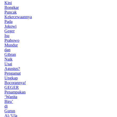
Kini
Bongkar
Puncak
Kekecewaannya
Pada
Jokowi
Geger
Isu
Prabowo
Mundur
dan
Gibran
Naik
Usai
Agustus?
Pengamat
Ungkap
Bocorannya!
GEGER
Penampakan
‘Wanita
Biru’
di
Gurun
Al-‘Ula