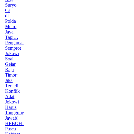
Suryo
Cs
di
Polda
Metro
Jaya,
Tapi…
Pengamat
Semprot
Jokowi
Soal
Gelar
Raja
Timor:
Jika
Terjadi
Konflik
Adat,
Jokowi
Harus
Tanggung
Jawab!
HEBOH!
Pasca