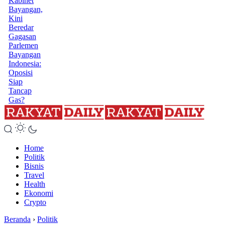
Kabinet
Bayangan,
Kini
Beredar
Gagasan
Parlemen
Bayangan
Indonesia:
Oposisi
Siap
Tancap
Gas?
Home
Politik
Bisnis
Travel
Health
Ekonomi
Crypto
Beranda
›
Politik