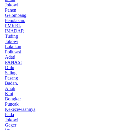
Jokowi
Panen
Gelombang
Penolakan:
PMKRI-
IMADAR
Tuding
Jokowi
Lakukan
Politisasi
Adat!
PANAS!
Dulu
Saling
Pasang
Badan,
Ahok
Kini
Bongkar
Puncak
Kekecewaannya
Pada
Jokowi
Geger