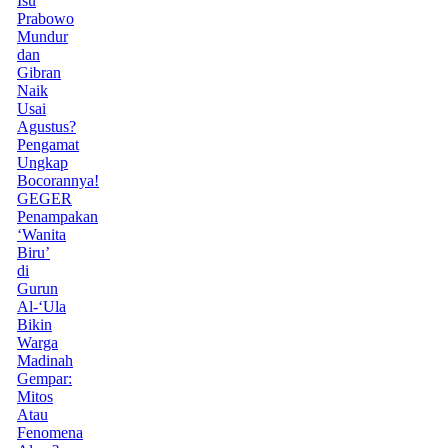
Isu
Prabowo
Mundur
dan
Gibran
Naik
Usai
Agustus?
Pengamat
Ungkap
Bocorannya!
GEGER
Penampakan
‘Wanita
Biru’
di
Gurun
Al-‘Ula
Bikin
Warga
Madinah
Gempar:
Mitos
Atau
Fenomena