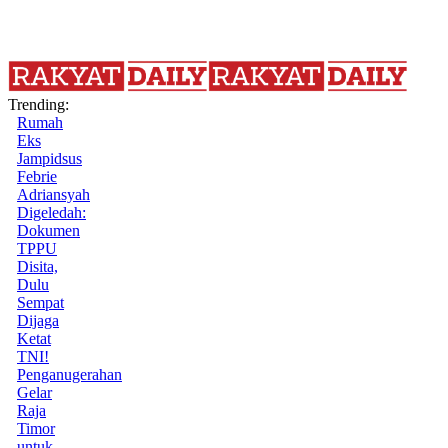
Trending:
Rumah
Eks
Jampidsus
Febrie
Adriansyah
Digeledah:
Dokumen
TPPU
Disita,
Dulu
Sempat
Dijaga
Ketat
TNI!
Penganugerahan
Gelar
Raja
Timor
untuk