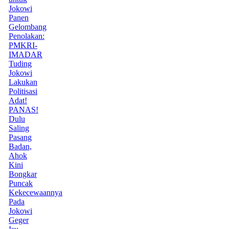
Jokowi
Panen
Gelombang
Penolakan:
PMKRI-
IMADAR
Tuding
Jokowi
Lakukan
Politisasi
Adat!
PANAS!
Dulu
Saling
Pasang
Badan,
Ahok
Kini
Bongkar
Puncak
Kekecewaannya
Pada
Jokowi
Geger