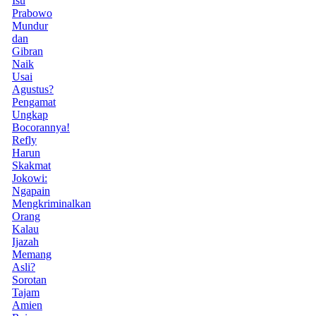
Isu
Prabowo
Mundur
dan
Gibran
Naik
Usai
Agustus?
Pengamat
Ungkap
Bocorannya!
Refly
Harun
Skakmat
Jokowi:
Ngapain
Mengkriminalkan
Orang
Kalau
Ijazah
Memang
Asli?
Sorotan
Tajam
Amien