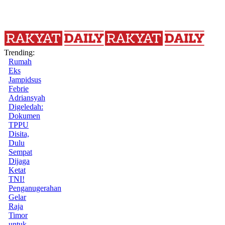
Trending:
Rumah
Eks
Jampidsus
Febrie
Adriansyah
Digeledah:
Dokumen
TPPU
Disita,
Dulu
Sempat
Dijaga
Ketat
TNI!
Penganugerahan
Gelar
Raja
Timor
untuk