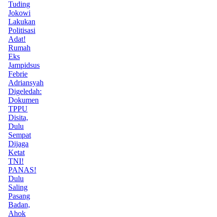
Tuding
Jokowi
Lakukan
Politisasi
Adat!
Rumah
Eks
Jampidsus
Febrie
Adriansyah
Digeledah:
Dokumen
TPPU
Disita,
Dulu
Sempat
Dijaga
Ketat
TNI!
PANAS!
Dulu
Saling
Pasang
Badan,
Ahok