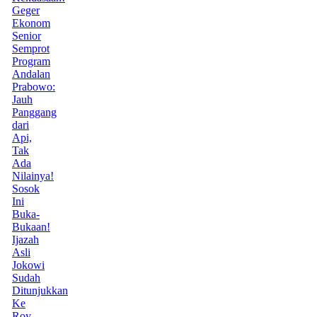
Geger
Ekonom
Senior
Semprot
Program
Andalan
Prabowo:
Jauh
Panggang
dari
Api,
Tak
Ada
Nilainya!
Sosok
Ini
Buka-
Bukaan!
Ijazah
Asli
Jokowi
Sudah
Ditunjukkan
Ke
Roy