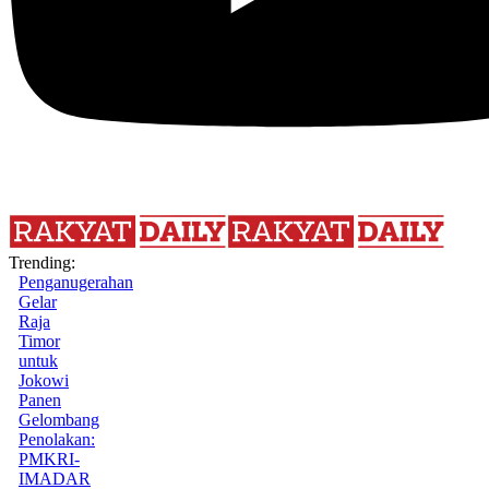
Trending:
Penganugerahan
Gelar
Raja
Timor
untuk
Jokowi
Panen
Gelombang
Penolakan:
PMKRI-
IMADAR