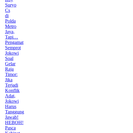
Suryo
Cs
di
Polda
Metro
Jaya,
Tapi…
Pengamat
Semprot
Jokowi
Soal
Gelar
Raja
Timor:
Jika
Terjadi
Konflik
Adat,
Jokowi
Harus
Tanggung
Jawab!
HEBOH!
Pasca