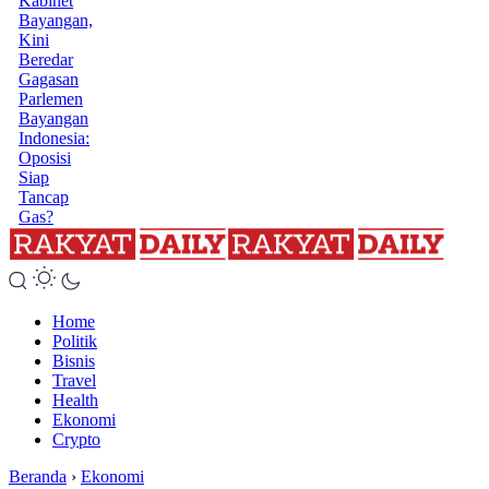
Kabinet
Bayangan,
Kini
Beredar
Gagasan
Parlemen
Bayangan
Indonesia:
Oposisi
Siap
Tancap
Gas?
Home
Politik
Bisnis
Travel
Health
Ekonomi
Crypto
Beranda
›
Ekonomi