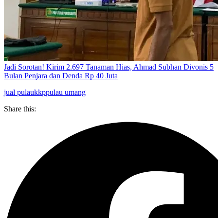
Jadi Sorotan! Kirim 2.697 Tanaman Hias, Ahmad Subhan Divonis 5
Bulan Penjara dan Denda Rp 40 Juta
jual pulau
kkp
pulau umang
Share this: