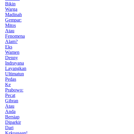
Bikin
Warga
Madinah
Gempar:
Mitos
Atau
Fenomena
Alam?
Eks
Wamen
Denny
Indrayana
Layangkan
Ultimatun
Pedas
Ke
Prabowo:
Pecat
Gibran
Atau
Anda
Bersiap
Diparkir
Dari
Kekuasaan!