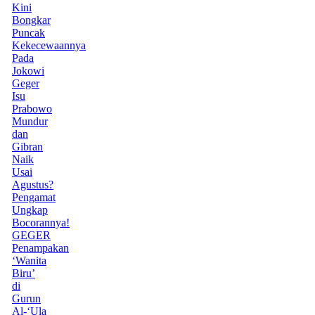
Kini
Bongkar
Puncak
Kekecewaannya
Pada
Jokowi
Geger
Isu
Prabowo
Mundur
dan
Gibran
Naik
Usai
Agustus?
Pengamat
Ungkap
Bocorannya!
GEGER
Penampakan
‘Wanita
Biru’
di
Gurun
Al-‘Ula