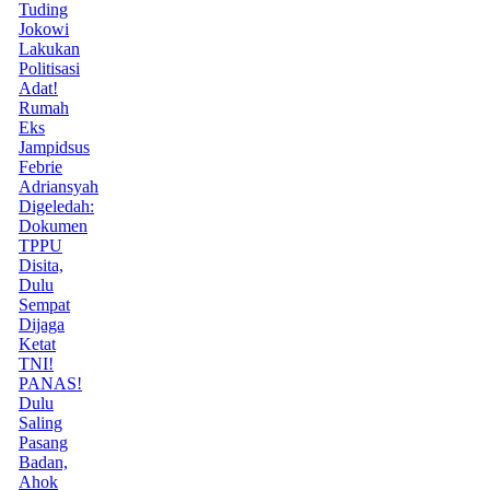
Tuding
Jokowi
Lakukan
Politisasi
Adat!
Rumah
Eks
Jampidsus
Febrie
Adriansyah
Digeledah:
Dokumen
TPPU
Disita,
Dulu
Sempat
Dijaga
Ketat
TNI!
PANAS!
Dulu
Saling
Pasang
Badan,
Ahok