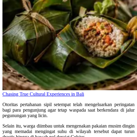
Chasing True Cultural Experiences in Bali
Otoritas pertahanan sipil setempat telah mengeluarkan peringatan
bagi para pengunjung agar tetap waspada saat berkendara di jalur
pegunungan yang licin.
Selain itu, warga diimbau untuk mengenakan pakaian musim dingin
yang memadai mengingat suhu di wilayah tersebut dapat turun
drastis hingga di bawah nol derajat Celsius.