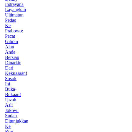
Indrayana
Layangkan
Ultimatun
Pedas
Ke
Prabowo:
Pecat
Gibran
Atau
Anda
Bersiap
Diparkir
Dari
Kekuasaan!
Sosok
Ini
Buka-
Bukaan!
Ijazah
Asli
Jokowi
Sudah
Ditunjukkan
Ke
Roy