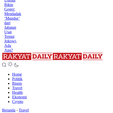
Unmul
Bikin
Geger:
Mendadak
‘Mundur’
dari
Jabatan
Usai
Temui
Jokowi,
Ada
Apa?
Home
Politik
Bisnis
Travel
Health
Ekonomi
Crypto
Beranda
›
Travel