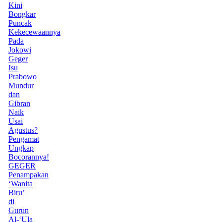
Kini
Bongkar
Puncak
Kekecewaannya
Pada
Jokowi
Geger
Isu
Prabowo
Mundur
dan
Gibran
Naik
Usai
Agustus?
Pengamat
Ungkap
Bocorannya!
GEGER
Penampakan
‘Wanita
Biru’
di
Gurun
Al-‘Ula