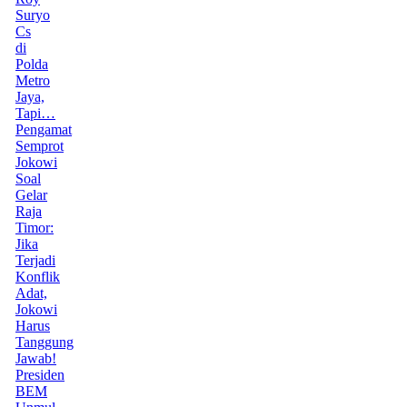
Suryo
Cs
di
Polda
Metro
Jaya,
Tapi…
Pengamat
Semprot
Jokowi
Soal
Gelar
Raja
Timor:
Jika
Terjadi
Konflik
Adat,
Jokowi
Harus
Tanggung
Jawab!
Presiden
BEM