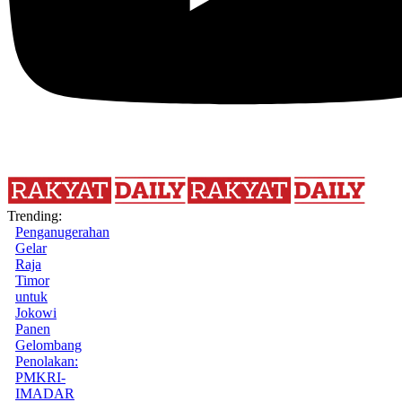
Trending:
Penganugerahan
Gelar
Raja
Timor
untuk
Jokowi
Panen
Gelombang
Penolakan:
PMKRI-
IMADAR